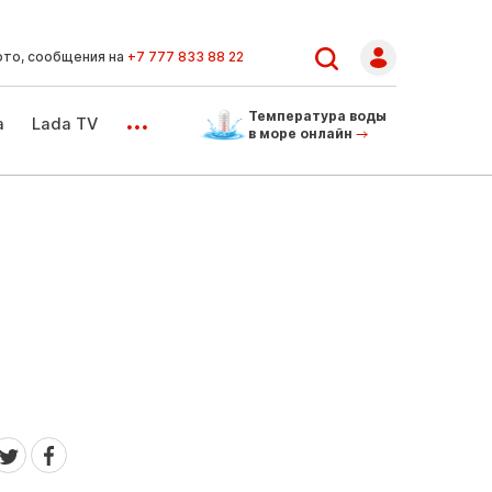
ото, сообщения на
+7 777 833 88 22
...
Температура воды
а
Lada TV
в море онлайн