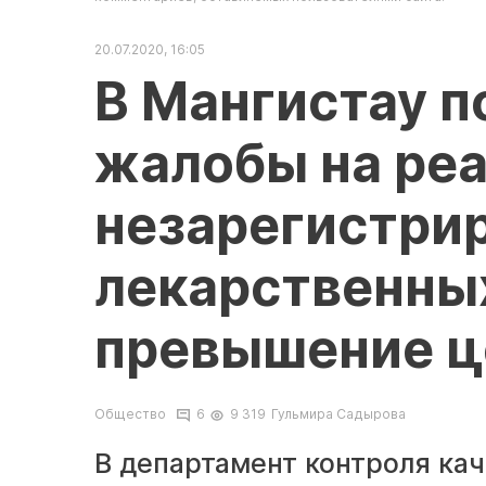
20.07.2020, 16:05
В Мангистау п
жалобы на ре
незарегистри
лекарственных
превышение ц
Общество
6
9 319
Гульмира Садырова
В департамент контроля кач