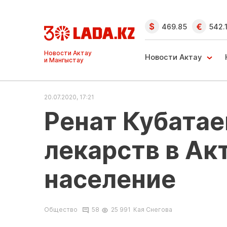
469.85
542.
Ақтау және
Манғыстау
Новости Актау
жаңалықтары
20.07.2020, 17:21
Ренат Кубатае
лекарств в Ак
население
Общество
58
25 991
Кая Снегова