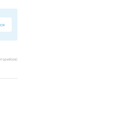
ся
тарий(ев)