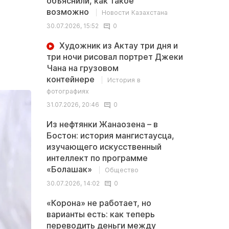
объяснили, как такое
возможно
Новости Казахстана
30.07.2026, 15:52
0
Художник из Актау три дня и
три ночи рисовал портрет Джеки
Чана на грузовом
контейнере
История в
фотографиях
31.07.2026, 20:46
0
Из нефтянки Жанаозена – в
Бостон: история мангистаусца,
изучающего искусственный
интеллект по программе
«Болашак»
Общество
30.07.2026, 14:02
0
«Корона» не работает, но
варианты есть: как теперь
переводить деньги между