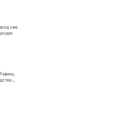
арод сам
ородах
Рафика,
ства..,