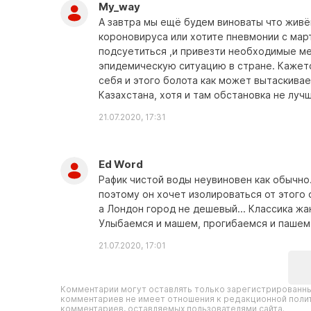
My_way
А завтра мы ещё будем виноваты что живё
короновируса или хотите пневмонии с мар
подсуетиться ,и привезти необходимые м
эпидемическую ситуацию в стране. Кажетс
себя и этого болота как может вытаскивае
Казахстана, хотя и там обстановка не луч
21.07.2020, 17:31
Ed Word
Рафик чистой воды неувиновен как обычно.
поэтому он хочет изолироваться от этого 
а Лондон город не дешевый... Классика жа
Улыбаемся и машем, прогибаемся и пашем.
21.07.2020, 17:01
Комментарии могут оставлять только зарегистрированны
комментариев не имеет отношения к редакционной полит
комментариев, оставляемых пользователями сайта.