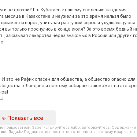
м и не сдохли? Г-н Кубатаев к вашему сведению пандемия
та месяца в Казахстане и неужели за это время нельзя было
едикаменты впрок, учитывая растущий спрос и ухудшающуюся
я вы только проснулись в конце июля? За это время бедный н
т , заказывая лекарства через знакомых в России или других г
ше.
 И это не Рафик опасен для общества, а общество опасно для 
общества в Лондоне и поэтому собирает как может на это сред
нра!
.!
Показать все
е пользователи. Зарегистрируйтесь либо, авторизуйтесь. Содержание
ике Лада.kz.Редакция не несет ответственность за форму и характер