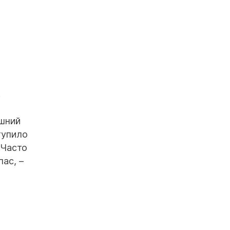
.
яшний
тупило
 Часто
ас, –