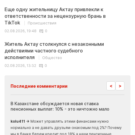
Еще одну жительницу Актау привлекли к
ответственности за нецензурную брань в
TikTok
Происшествия
02.08.2026, 19:48
0
Житель Актау столкнулся с незаконными
действиями частного судебного
исполнителя
Общество
02.08.2026, 13:32
0
<
>
Последние комментарии
ия
В Казахстане обсуждается новая ставка
Иноп
пенсионных выплат: 10% - это ничтожно мало
журн
скры
kolu411 →
Может управлять этими финансами нужно
Apma
нормально а не давать друзьям-знакомым под 2%? Почему
прогн
мы в банке берем кредит под 18% а наши пенсионные