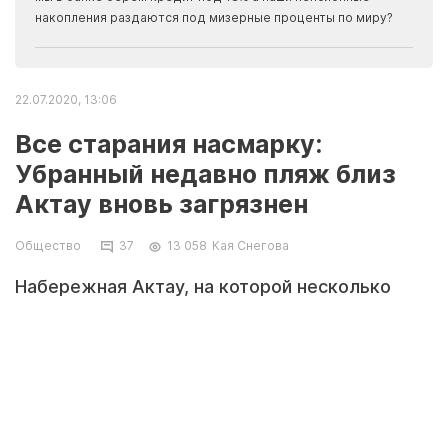
накопления раздаются под мизерные проценты по миру?
22.07.2020, 13:06
Все старания насмарку:
Убранный недавно пляж близ
Актау вновь загрязнен
Общество
37
13 058
Кая Снегова
Набережная Актау, на которой несколько
дней назад было собрано более 50 мешков
мусора, снова загрязнена. Видео мусора
прислал пользователь сайта.