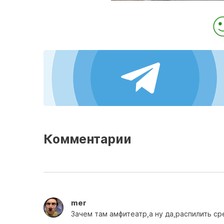
Комментарии
mer
Зачем там амфитеатр,а ну да,распилить ср