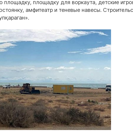
 площадку, площадку для воркаута, детские игр
стоянку, амфитеатр и теневые навесы. Строитель
упқараган».