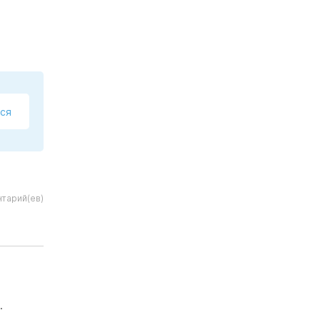
ся
тарий(ев)
.