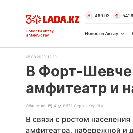
469.93
541.
Ақтау және
Манғыстау
Новости Актау
жаңалықтары
05.08.2020, 12:28
В Форт-Шевче
амфитеатр и 
Общество
4
8 572
Сергей Кораблев
В связи с ростом населения
амфитеатра, набережной и 