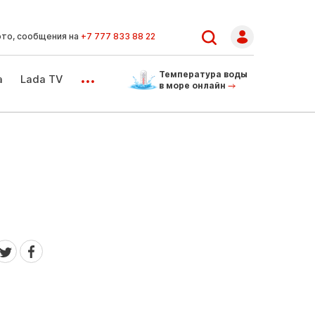
ото, сообщения на
+7 777 833 88 22
...
Температура воды
а
Lada TV
в море онлайн