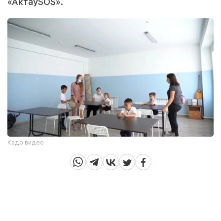
«АктауSOS».
Кадр видео