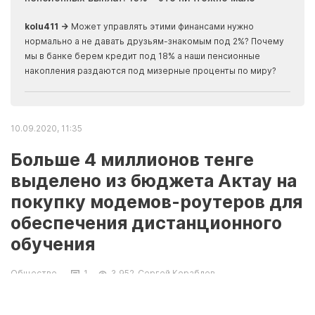
скры
kolu411 →
Может управлять этими финансами нужно
Apma
нормально а не давать друзьям-знакомым под 2%? Почему
прогн
мы в банке берем кредит под 18% а наши пенсионные
накопления раздаются под мизерные проценты по миру?
10.09.2020, 11:35
Больше 4 миллионов тенге
выделено из бюджета Актау на
покупку модемов-роутеров для
обеспечения дистанционного
обучения
Общество
1
3 952
Сергей Кораблев
Внесены изменения в городской бюджет на