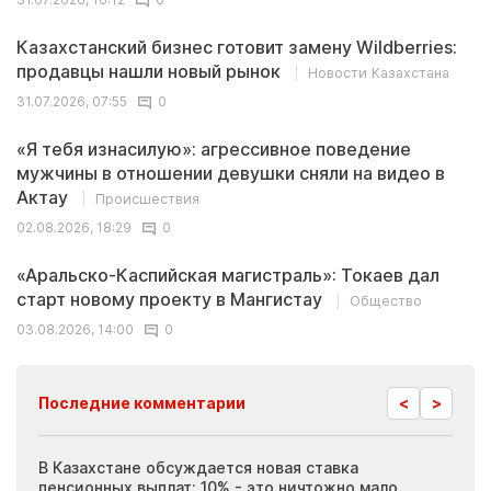
Казахстанский бизнес готовит замену Wildberries:
продавцы нашли новый рынок
Новости Казахстана
31.07.2026, 07:55
0
«Я тебя изнасилую»: агрессивное поведение
мужчины в отношении девушки сняли на видео в
Актау
Происшествия
02.08.2026, 18:29
0
«Аральско-Каспийская магистраль»: Токаев дал
старт новому проекту в Мангистау
Общество
03.08.2026, 14:00
0
<
>
Последние комментарии
ия
В Казахстане обсуждается новая ставка
Иноп
пенсионных выплат: 10% - это ничтожно мало
журн