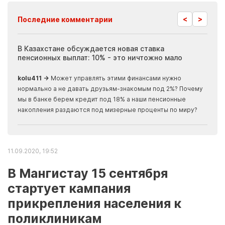
<
>
Последние комментарии
ия
В Казахстане обсуждается новая ставка
Иноп
пенсионных выплат: 10% - это ничтожно мало
журн
скры
kolu411 →
Может управлять этими финансами нужно
Apma
нормально а не давать друзьям-знакомым под 2%? Почему
прогн
мы в банке берем кредит под 18% а наши пенсионные
накопления раздаются под мизерные проценты по миру?
11.09.2020, 19:52
В Мангистау 15 сентября
стартует кампания
прикрепления населения к
поликлиникам