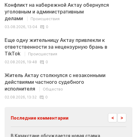
Конфликт на набережной Актау обернулся
уголовным и административным
делами
Происшествия
03.08.2026, 13:04
0
Еще одну жительницу Актау привлекли к
ответственности за нецензурную брань в
TikTok
Происшествия
02.08.2026, 19:48
0
Житель Актау столкнулся с незаконными
действиями частного судебного
исполнителя
Общество
02.08.2026, 13:32
0
<
>
Последние комментарии
ия
В Казахстане обсуждается новая ставка
Иноп