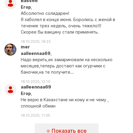
Bass66
Егоp
,
Абсолютно солидарен!
Я заболел в конце июня. Боролись с женой в
течение трех недель, очень тяжело!!!
Скорее бы вакцину стали применять.
18.10.2020, 18:23
mer
aalleennaa69
,
Надо верить,их замариновали на несколько
месяцев,теперь достают как огурчики с
баночки,на те получите...
18.10.2020, 12:10
aalleennaa69
Егоp
,
Не верю в Казахстане ни кому и не чему ,
сплошной обман
18.10.2020, 11:05
Показать все