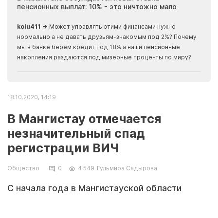
пенсионных выплат: 10% - это ничтожно мало
журн
скры
kolu411 →
Может управлять этими финансами нужно
Apma
нормально а не давать друзьям-знакомым под 2%? Почему
прогн
мы в банке берем кредит под 18% а наши пенсионные
накопления раздаются под мизерные проценты по миру?
18.10.2020, 14:19
В Мангистау отмечается
незначительный спад
регистрации ВИЧ
Общество
0
4 549
Гульмира Садырова
С начала года в Мангистауской области
зарегистрировано 34 случая ВИЧ-инфекции.
Специалисты отмечают снижение показателя