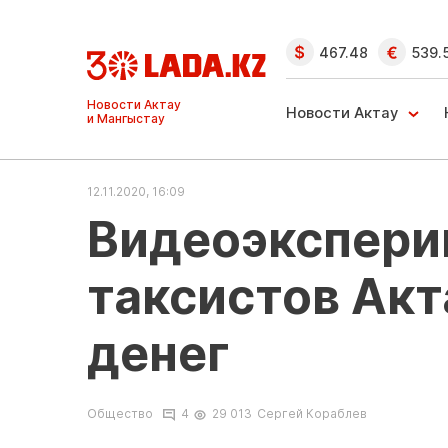
467.48
539.
Новости Актау
Новости Актау
и Мангыстау
12.11.2020, 16:09
Видеоэкспери
таксистов Акт
денег
Общество
4
29 013
Сергей Кораблев