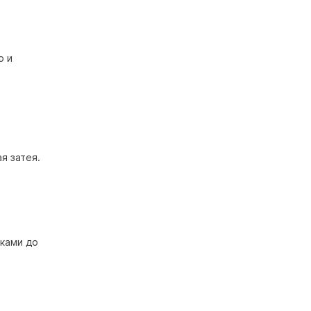
о и
я затея.
аками до