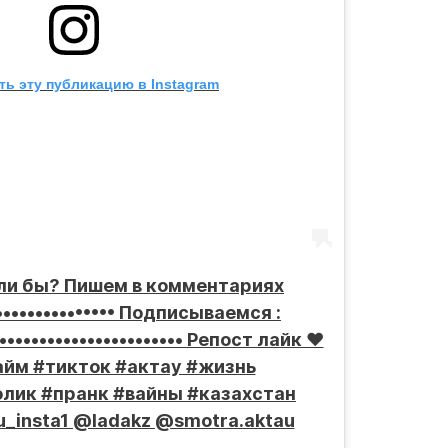
ь эту публикацию в Instagram
гли бы? Пишем в комментариях
•••••••••••••••• Подписываемся :
•••••••••••••••••••••• Репост лайк ❤️
йктайм #тикток #актау #жизнь
лик #пранк #вайны #казахстан
_insta1 @ladakz @smotra.aktau