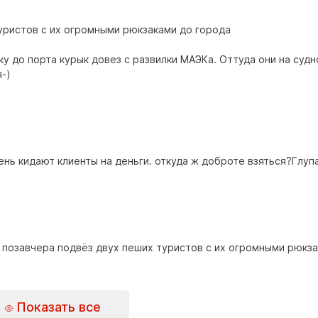
уристов с их огромными рюкзаками до города
ку до порта курык довез с развилки МАЭКа. Оттуда они на судн
-)
ень кидают клиенты на деньги. откуда ж доброте взяться?Глупа
о позавчера подвёз двух пеших туристов с их огромными рюкз
Показать все