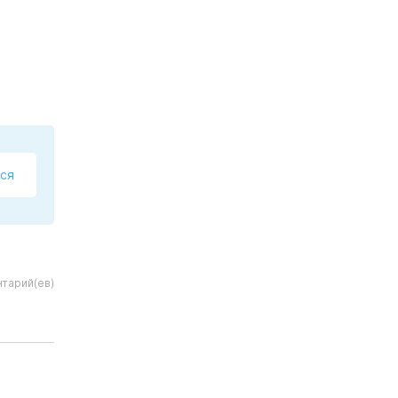
ся
тарий(ев)