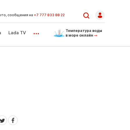
ото, сообщения на
+7 777 833 88 22
...
Температура воды
а
Lada TV
в море онлайн