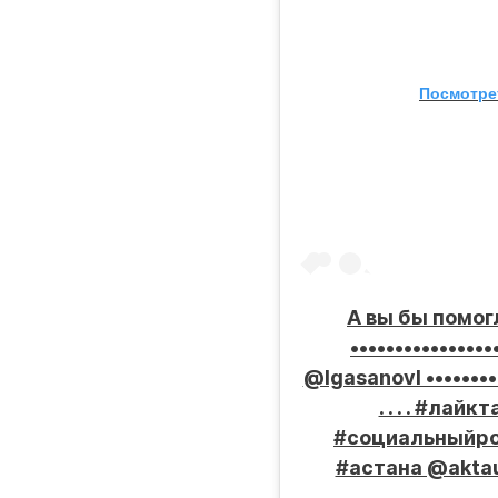
Посмотрет
А вы бы помо
•••••••••••••••
@lgasanovl •••••••••
. . . . #ла
#социальныйро
#астана @aktau