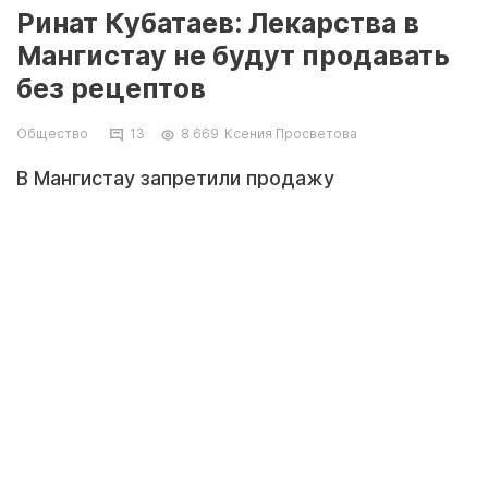
Ринат Кубатаев: Лекарства в
Мангистау не будут продавать
без рецептов
Общество
13
8 669
Ксения Просветова
В Мангистау запретили продажу
лекарственных средств без рецепта врача.
Об этом на брифинге областного центра
общественных коммуникаций (ЦОК) сообщил
Ринат Кубатаев, заместитель руководителя
департамента комитета контроля
медицинской и фармацевтической
деятельности по Мангистауской области.