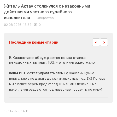
Житель Актау столкнулся с незаконными
действиями частного судебного
исполнителя
Общество
02.08.2026, 13:32
0
<
>
Последние комментарии
ия
В Казахстане обсуждается новая ставка
Иноп
пенсионных выплат: 10% - это ничтожно мало
журн
скры
kolu411 →
Может управлять этими финансами нужно
Apma
нормально а не давать друзьям-знакомым под 2%? Почему
прогн
мы в банке берем кредит под 18% а наши пенсионные
накопления раздаются под мизерные проценты по миру?
19.11.2020, 14:11