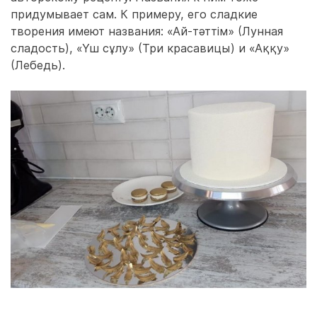
придумывает сам. К примеру, его сладкие
творения имеют названия: «Ай-тәттім» (Лунная
сладость), «Үш сұлу» (Три красавицы) и «Аққу»
(Лебедь).