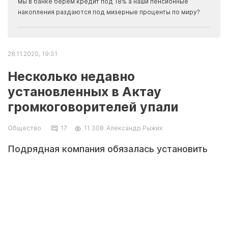
мы в банке берем кредит под 18% а наши пенсионные
накопления раздаются под мизерные проценты по миру?
28.11.2020, 19:31
Несколько недавно
установленных в Актау
громкоговорителей упали
Общество
17
11 308
Александр Рыжих
Подрядная компания обязалась установить
упавшие громкоговорители снова и проверить
крепления у остальных. Об этом сообщил
Амирхан Кулбаев, директор культурно-
досугового комплекса имени Абая.