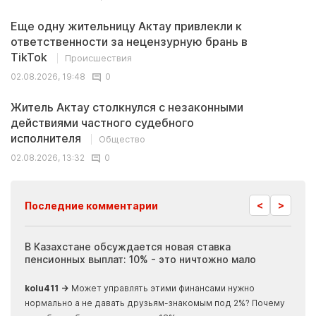
Еще одну жительницу Актау привлекли к
ответственности за нецензурную брань в
TikTok
Происшествия
02.08.2026, 19:48
0
Житель Актау столкнулся с незаконными
действиями частного судебного
исполнителя
Общество
02.08.2026, 13:32
0
<
>
Последние комментарии
ия
В Казахстане обсуждается новая ставка
Иноп
пенсионных выплат: 10% - это ничтожно мало
журн
скры
kolu411 →
Может управлять этими финансами нужно
Apma
нормально а не давать друзьям-знакомым под 2%? Почему
прогн