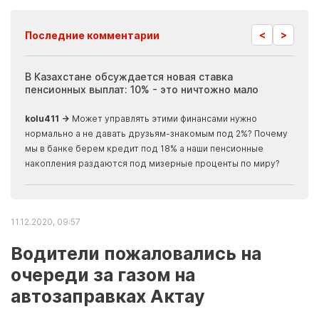
<
>
Последние комментарии
ия
В Казахстане обсуждается новая ставка
Иноп
пенсионных выплат: 10% - это ничтожно мало
журн
скры
kolu411 →
Может управлять этими финансами нужно
Apma
нормально а не давать друзьям-знакомым под 2%? Почему
прогн
мы в банке берем кредит под 18% а наши пенсионные
накопления раздаются под мизерные проценты по миру?
11.12.2020, 09:57
Водители пожаловались на
очереди за газом на
автозаправках Актау