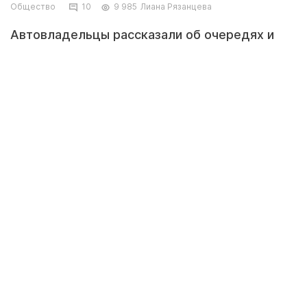
Общество
10
9 985
Лиана Рязанцева
Автовладельцы рассказали об очередях и
отсутствии газа на нескольких
автогазозаправочных станциях (АГЗС) в
Актау и пригороде. В управлении энергетики
и жилищно-коммунального хозяйства региона
прокомментировали ситуацию с газом.