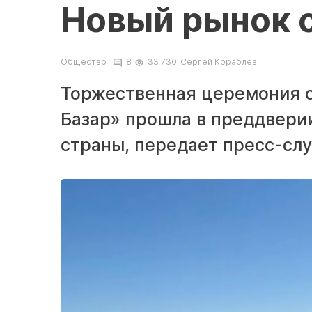
Новый рынок 
Общество
8
33 730
Сергей Кораблев
Торжественная церемония о
Базар» прошла в преддвери
страны, передает пресс-слу