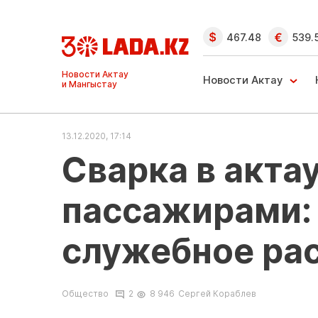
467.48
539.
Ақтау және
Манғыстау
Новости Актау
жаңалықтары
13.12.2020, 17:14
Сварка в акта
пассажирами:
служебное ра
Общество
2
8 946
Сергей Кораблев