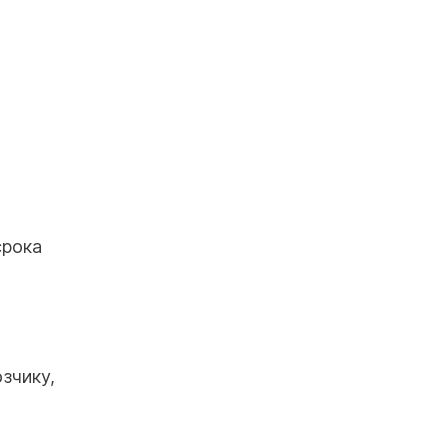
срока
зчику,