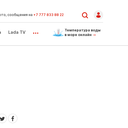
ото, сообщения на
+7 777 833 88 22
...
Температура воды
а
Lada TV
в море онлайн