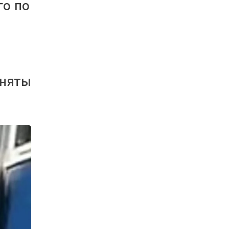
го по
иняты