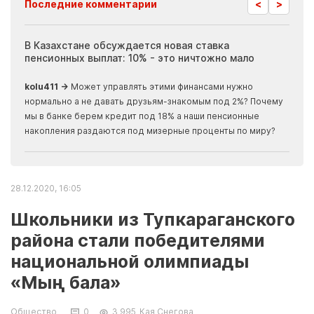
<
>
Последние комментарии
ия
В Казахстане обсуждается новая ставка
Иноп
пенсионных выплат: 10% - это ничтожно мало
журн
скры
kolu411 →
Может управлять этими финансами нужно
Apma
нормально а не давать друзьям-знакомым под 2%? Почему
прогн
мы в банке берем кредит под 18% а наши пенсионные
накопления раздаются под мизерные проценты по миру?
28.12.2020, 16:05
Школьники из Тупкараганского
района стали победителями
национальной олимпиады
«Мың бала»
Общество
0
3 995
Кая Снегова