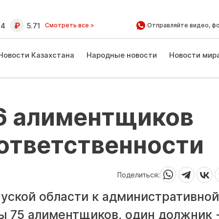
64
5.71
Смотреть все >
Отправляйте видео, ф
Новости Казахстана
Народные новости
Новости мир
76 алиментщиков
 ответственности
Поделиться:
ауской области к административной
ы 75 алиментщиков, один должник -