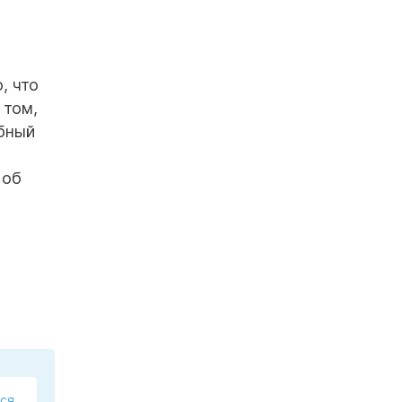
, что
 том,
ебный
 об
ся