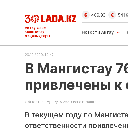
469.93
541.
Ақтау және
Манғыстау
Новости Актау
жаңалықтары
29.12.2020, 10:47
В Мангистау 
привлечены к
Общество
1
5 263
Лиана Рязанцева
В текущем году по Мангист
ответственности привлечен