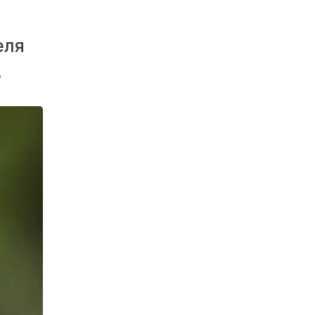
еля
.