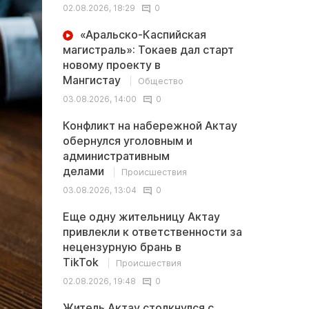
02.08.2026, 18:29
0
«Аральско-Каспийская
магистраль»: Токаев дал старт
новому проекту в
Мангистау
Общество
03.08.2026, 14:00
0
Конфликт на набережной Актау
обернулся уголовным и
административным
делами
Происшествия
03.08.2026, 13:04
0
Еще одну жительницу Актау
привлекли к ответственности за
нецензурную брань в
TikTok
Происшествия
02.08.2026, 19:48
0
Житель Актау столкнулся с