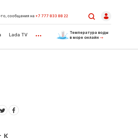
ото, сообщения на
+7 777 833 88 22
...
Температура воды
а
Lada TV
в море онлайн
 к