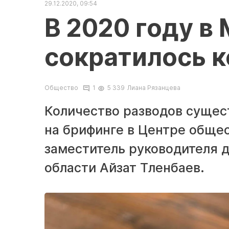
29.12.2020, 09:54
В 2020 году в 
сократилось к
Общество
1
5 339
Лиана Рязанцева
Количество разводов сущест
на брифинге в Центре общ
заместитель руководителя 
области Айзат Тленбаев.