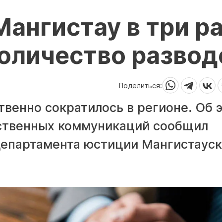
Мангистау в три р
оличество развод
Поделиться:
венно сократилось в регионе. Об 
ественных коммуникаций сообщил
департамента юстиции Мангистаус