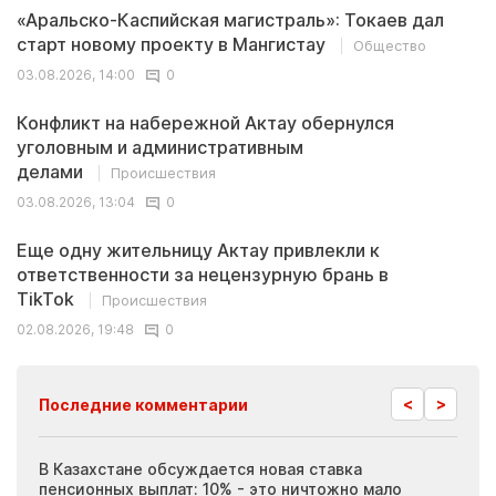
«Аральско-Каспийская магистраль»: Токаев дал
старт новому проекту в Мангистау
Общество
03.08.2026, 14:00
0
Конфликт на набережной Актау обернулся
уголовным и административным
делами
Происшествия
03.08.2026, 13:04
0
Еще одну жительницу Актау привлекли к
ответственности за нецензурную брань в
TikTok
Происшествия
02.08.2026, 19:48
0
<
>
Последние комментарии
ия
В Казахстане обсуждается новая ставка
Иноп
пенсионных выплат: 10% - это ничтожно мало
журн