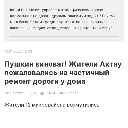
скры
kolu411 →
Может управлять этими финансами нужно
Apma
нормально а не давать друзьям-знакомым под 2%? Почему
прогн
мы в банке берем кредит под 18% а наши пенсионные
накопления раздаются под мизерные проценты по миру?
15.01.2021, 10:03
Пушкин виноват! Жители Актау
пожаловались на частичный
ремонт дороги у дома
Общество
5
9 424
Кая Снегова
Жители 12 микрорайона возмутились
частичной заменой асфальта. По информации
представителя подрядной организации,
занимающейся благоустройством, участки