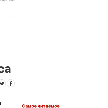
са
й
Самое читаемое