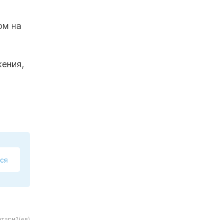
ом на
жения,
ся
тарий(ев)