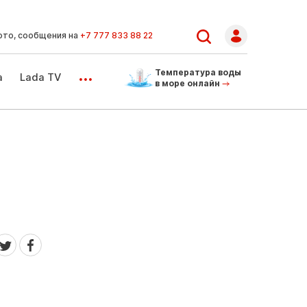
ото, сообщения на
+7 777 833 88 22
...
Температура воды
а
Lada TV
в море онлайн