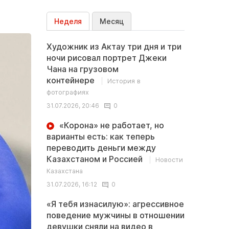
Неделя
Месяц
Художник из Актау три дня и три
ночи рисовал портрет Джеки
Чана на грузовом
контейнере
История в
фотографиях
31.07.2026, 20:46
0
«Корона» не работает, но
варианты есть: как теперь
переводить деньги между
Казахстаном и Россией
Новости
Казахстана
31.07.2026, 16:12
0
«Я тебя изнасилую»: агрессивное
поведение мужчины в отношении
девушки сняли на видео в