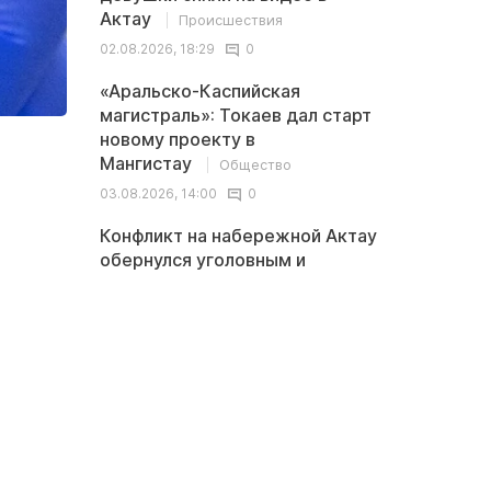
Актау
Происшествия
02.08.2026, 18:29
0
«Аральско-Каспийская
магистраль»: Токаев дал старт
новому проекту в
Мангистау
Общество
03.08.2026, 14:00
0
Конфликт на набережной Актау
обернулся уголовным и
административным
делами
Происшествия
03.08.2026, 13:04
0
Последние
<
>
комментарии
В Казахстане обсуждается новая
Иноплан