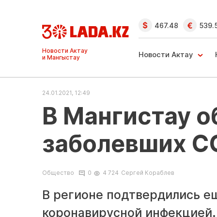
467.48
539.
Ақтау және
Манғыстау
Новости Актау
жаңалықтары
24.01.2021, 12:49
В Мангистау о
заболевших C
Общество
0
4 724
Сергей Кораблев
В регионе подтвердились е
коронавирусной инфекцией.