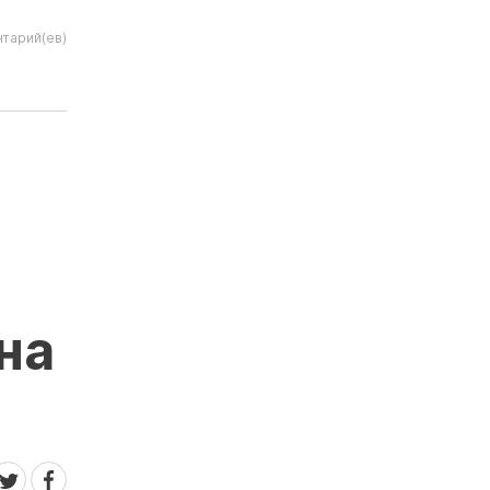
тарий(ев)
на