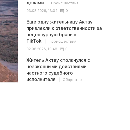
делами
Происшествия
03.08.2026, 13:04
0
Еще одну жительницу Актау
привлекли к ответственности за
нецензурную брань в
TikTok
Происшествия
02.08.2026, 19:48
0
Житель Актау столкнулся с
незаконными действиями
частного судебного
исполнителя
Общество
02.08.2026, 13:32
0
Последние
<
>
комментарии
В Казахстане обсуждается новая
Иноплан
ставка пенсионных выплат: 10% - это
британс