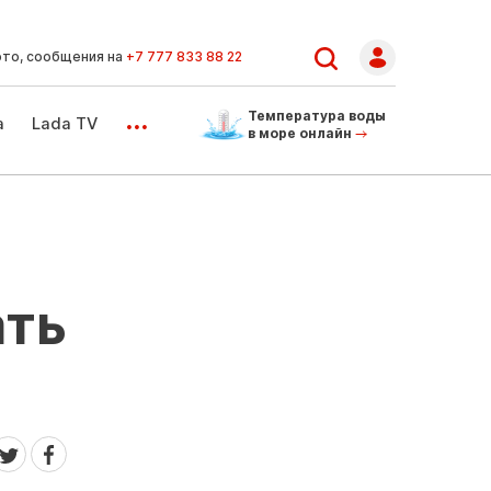
ото, сообщения на
+7 777 833 88 22
...
Температура воды
а
Lada TV
в море онлайн
ать