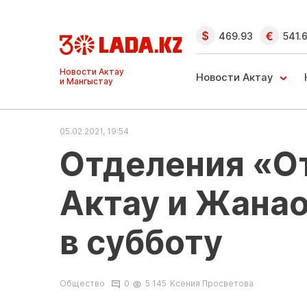
469.93
541.
Ақтау және
Манғыстау
Новости Актау
жаңалықтары
05.02.2021, 19:54
Отделения «От
Актау и Жанао
в субботу
Общество
0
5 145
Ксения Просветова