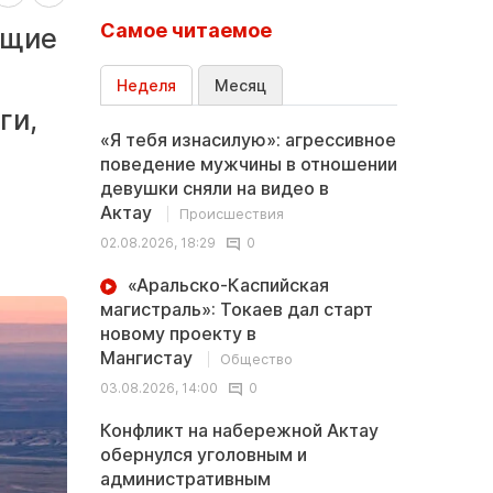
Самое читаемое
ющие
Неделя
Месяц
ги,
«Я тебя изнасилую»: агрессивное
поведение мужчины в отношении
девушки сняли на видео в
Актау
Происшествия
02.08.2026, 18:29
0
«Аральско-Каспийская
магистраль»: Токаев дал старт
новому проекту в
Мангистау
Общество
03.08.2026, 14:00
0
Конфликт на набережной Актау
обернулся уголовным и
административным