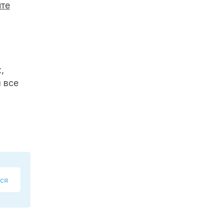
йте
,
 все
ся