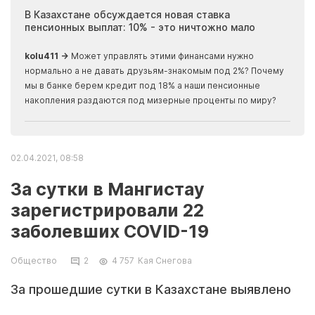
ия
В Казахстане обсуждается новая ставка
Иноп
пенсионных выплат: 10% - это ничтожно мало
журн
скры
kolu411 →
Может управлять этими финансами нужно
Apma
нормально а не давать друзьям-знакомым под 2%? Почему
прогн
мы в банке берем кредит под 18% а наши пенсионные
накопления раздаются под мизерные проценты по миру?
02.04.2021, 08:58
За сутки в Мангистау
зарегистрировали 22
заболевших COVID-19
Общество
2
4 757
Кая Снегова
За прошедшие сутки в Казахстане выявлено
2077 заболевших с положительным ПЦР на