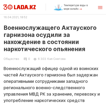
Температура воды в
море онлайн
16.04.2021, 18:52
Военнослужащего Актауского
гарнизона осудили за
нахождение в состоянии
наркотического опьянения
Общество
0
6 303
Кая Снегова
Военнослужащий офицер одной из воинских
частей Актауского гарнизона был задержан
оперативными сотрудниками западного
регионального военно-следственного
управления МВД РК за хранение, перевозку и
употребление наркотических средств