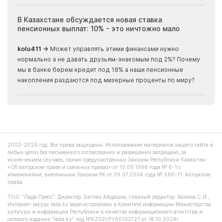
ия
В Казахстане обсуждается новая ставка
Иноп
пенсионных выплат: 10% - это ничтожно мало
журн
скры
kolu411 →
Может управлять этими финансами нужно
Apma
нормально а не давать друзьям-знакомым под 2%? Почему
прогн
мы в банке берем кредит под 18% а наши пенсионные
накопления раздаются под мизерные проценты по миру?
2002-2026 год. Все права защищены. Использование материалов нашего сайта в
любых целях без письменного согласования и разрешения запрещено, за
исключением случаев, прямо предусмотренных Законом Республики Казахстан
«Об авторском праве и смежных правах» от 10.06.1996 года № 6-1 с
изменениями, внесенными Законом РК от 09.07.2004 года № 586-11. Авторские
права.
ТОО "Лада Пресс". Директор: Баглан Айдашов, главный редактор: Хапина С.И.,
Интернет-ресурс lada.kz зарегистрирован в Комитете информации Министерства
культуры и информации Республики в качестве информационного агентства и
сетевого издания "lada.kz" под №KZ59VPY00103727 от 18.10.2024г