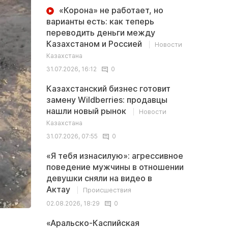
«Корона» не работает, но
варианты есть: как теперь
переводить деньги между
Казахстаном и Россией
Новости
Казахстана
31.07.2026, 16:12
0
Казахстанский бизнес готовит
замену Wildberries: продавцы
нашли новый рынок
Новости
Казахстана
31.07.2026, 07:55
0
«Я тебя изнасилую»: агрессивное
поведение мужчины в отношении
девушки сняли на видео в
Актау
Происшествия
02.08.2026, 18:29
0
«Аральско-Каспийская