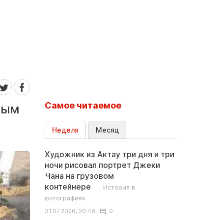
Самое читаемое
ным
Неделя
Месяц
Художник из Актау три дня и три
ночи рисовал портрет Джеки
Чана на грузовом
контейнере
История в
фотографиях
31.07.2026, 20:46
0