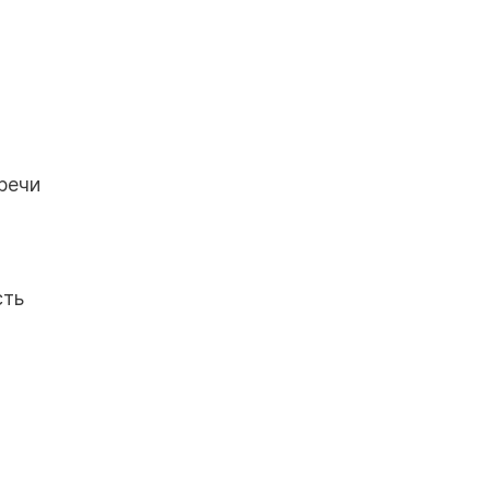
речи
сть