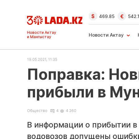
469.85
542.
Ақтау және
Манғыстау
Новости Актау
жаңалықтары
19.05.2021, 11:35
Поправка: Но
прибыли в Му
Общество
4
4 260
В информации о прибытии в
водовозов допущены ошибки