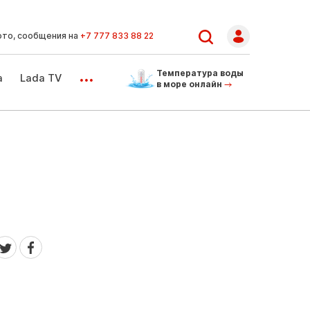
ото, сообщения на
+7 777 833 88 22
...
Температура воды
а
Lada TV
в море онлайн