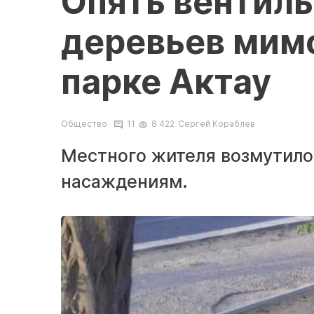
Опять вентиль
деревьев мимо
парке Актау
Общество
11
8 422
Сергей Кораблев
Местного жителя возмутило
насаждениям.