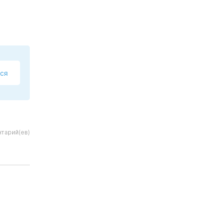
ся
тарий(ев)