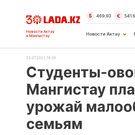
469.93
541.
Ақтау және
Манғыстау
Новости Актау
жаңалықтары
23.07.2021, 16:20
Студенты-ово
Мангистау пл
урожай малоо
семьям