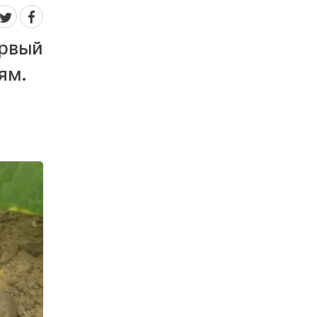
ервый
ям.