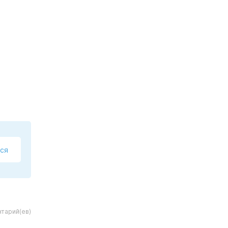
ся
тарий(ев)