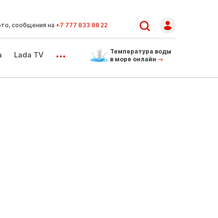
ото, сообщения на
+7 777 833 88 22
...
Температура воды
а
Lada TV
в море онлайн