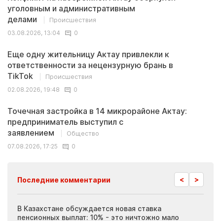
уголовным и административным
делами
Происшествия
03.08.2026, 13:04
0
Еще одну жительницу Актау привлекли к
ответственности за нецензурную брань в
TikTok
Происшествия
02.08.2026, 19:48
0
Точечная застройка в 14 микрорайоне Актау:
предприниматель выступил с
заявлением
Общество
07.08.2026, 17:25
0
<
>
Последние комментарии
ия
В Казахстане обсуждается новая ставка
Иноп
пенсионных выплат: 10% - это ничтожно мало
журн