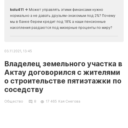
скры
kolu411 →
Может управлять этими финансами нужно
Apma
нормально а не давать друзьям-знакомым под 2%? Почему
прогн
мы в банке берем кредит под 18% а наши пенсионные
накопления раздаются под мизерные проценты по миру?
03.11.2021, 13:45
Владелец земельного участка в
Актау договорился с жителями
о строительстве пятиэтажки по
соседству
Общество
8
17 465
Кая Снегова
Владелец земельного участка за 21 домом в
5 микрорайоне Актау получил согласие от