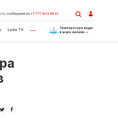
ото, сообщения на
+7 777 833 88 22
...
Температура воды
а
Lada TV
в море онлайн
ира
в