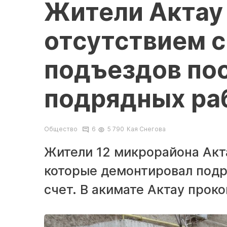
Жители Актау
отсутствием с
подъездов по
подрядных ра
Общество
6
5 790
Кая Снегова
Жители 12 микрорайона Акта
которые демонтировал подр
счет. В акимате Актау прок