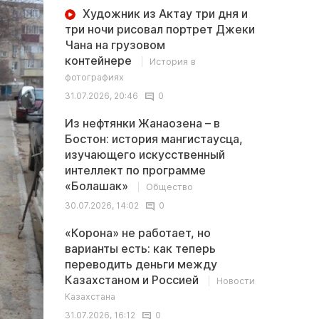
Художник из Актау три дня и
три ночи рисовал портрет Джеки
Чана на грузовом
контейнере
История в
фотографиях
31.07.2026, 20:46
0
Из нефтянки Жанаозена – в
Бостон: история мангистаусца,
изучающего искусственный
интеллект по программе
«Болашак»
Общество
30.07.2026, 14:02
0
«Корона» не работает, но
варианты есть: как теперь
переводить деньги между
Казахстаном и Россией
Новости
Казахстана
31.07.2026, 16:12
0