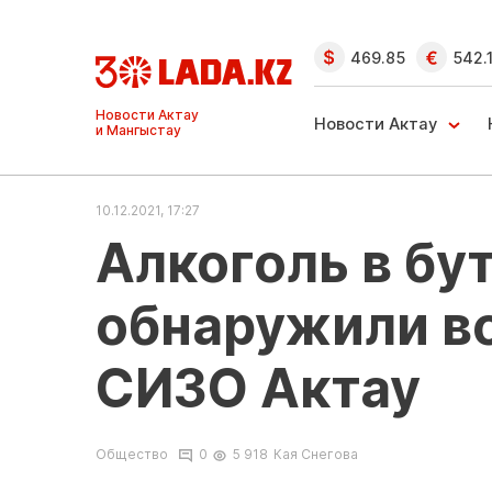
469.85
542.
Ақтау және
Манғыстау
Новости Актау
жаңалықтары
10.12.2021, 17:27
Алкоголь в бу
обнаружили во
СИЗО Актау
Общество
0
5 918
Кая Снегова