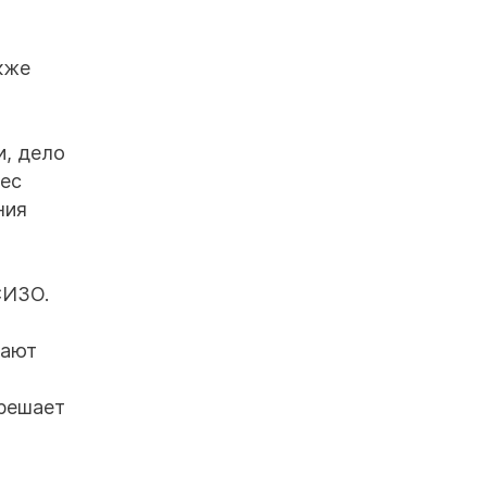
кже
и, дело
нес
ния
СИЗО.
дают
 решает