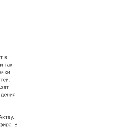
т в
и так
ачки
тей.
Азат
ждения
Актау.
фира. В