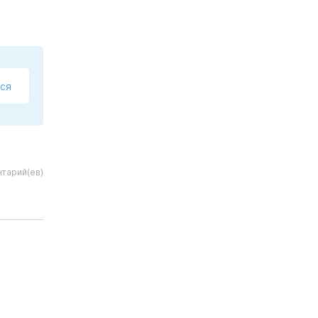
ся
тарий(ев)