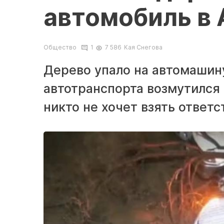
автомобиль в 
Общество
1
7 586
Кая Снегова
Дерево упало на автомашину
автотранспорта возмутился 
никто не хочет взять ответс