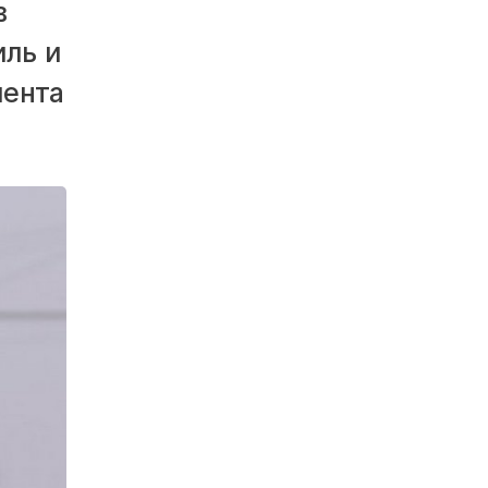
в
иль и
мента