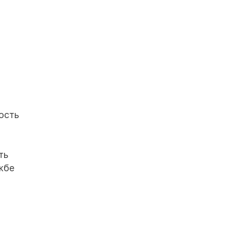
ость
ть
жбе