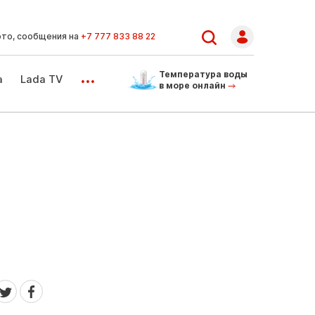
ото, сообщения на
+7 777 833 88 22
...
Температура воды
а
Lada TV
в море онлайн