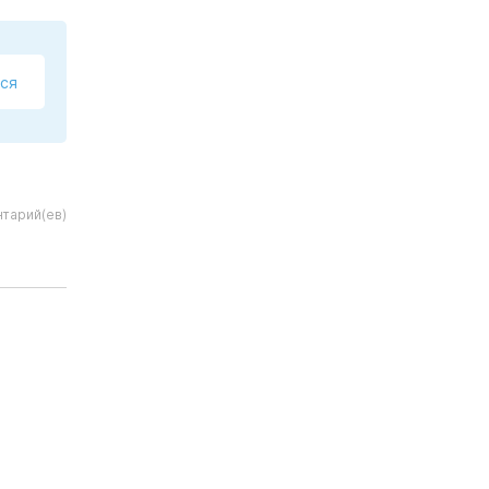
ся
тарий(ев)