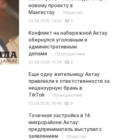
новому проекту в
Мангистау
Общество
03.08.2026, 14:00
0
Конфликт на набережной Актау
обернулся уголовным и
административным
делами
Происшествия
03.08.2026, 13:04
0
Еще одну жительницу Актау
привлекли к ответственности за
нецензурную брань в
TikTok
Происшествия
02.08.2026, 19:48
0
Точечная застройка в 14
микрорайоне Актау:
предприниматель выступил с
заявлением
Общество