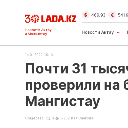
469.93
541.
Ақтау және
Манғыстау
Новости Актау
жаңалықтары
14.01.2022, 19:13
Почти 31 тыся
проверили на 
Мангистау
Общество
0
3 252
Кая Снегова