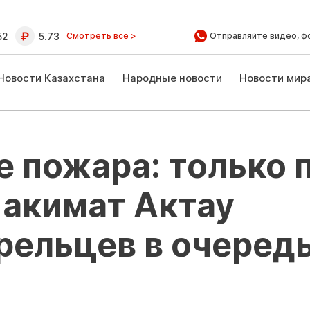
52
5.73
Смотреть все >
Отправляйте видео, ф
Новости Казахстана
Народные новости
Новости мир
е пожара: только 
 акимат Актау
рельцев в очеред