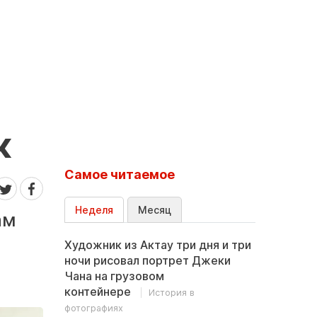
к
Самое читаемое
Неделя
Месяц
ам
Художник из Актау три дня и три
ночи рисовал портрет Джеки
Чана на грузовом
контейнере
История в
фотографиях