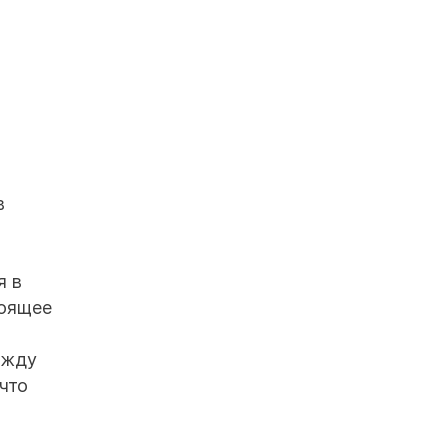
в
я в
тоящее
ежду
 что