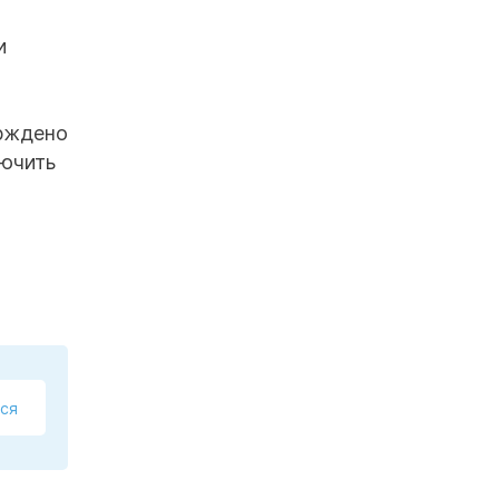
и
ерждено
лючить
ся