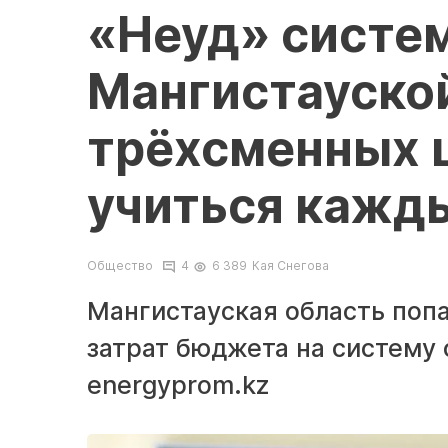
«Неуд» систем
Мангистауской
трёхсменных 
учиться кажд
Общество
4
6 389
Кая Снегова
Мангистауская область попа
затрат бюджета на систему 
energyprom.kz