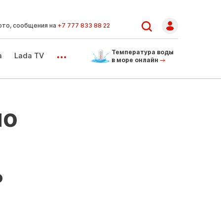
ото, сообщения на
+7 777 833 88 22
...
Температура воды
а
Lada TV
в море онлайн
по
ь