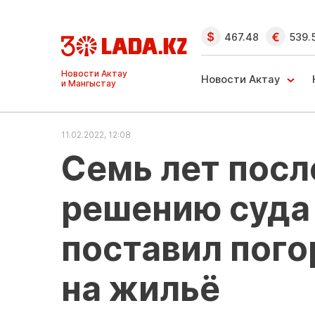
467.48
539.
Ақтау және
Манғыстау
Новости Актау
жаңалықтары
11.02.2022, 12:08
Семь лет посл
решению суда
поставил пого
на жильё