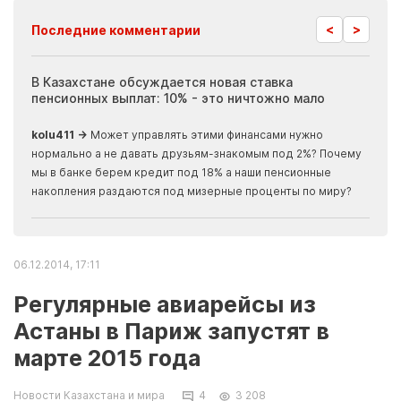
<
>
Последние комментарии
ия
В Казахстане обсуждается новая ставка
Иноп
пенсионных выплат: 10% - это ничтожно мало
журн
скры
kolu411 →
Может управлять этими финансами нужно
Apma
нормально а не давать друзьям-знакомым под 2%? Почему
прогн
мы в банке берем кредит под 18% а наши пенсионные
накопления раздаются под мизерные проценты по миру?
06.12.2014, 17:11
Регулярные авиарейсы из
Астаны в Париж запустят в
марте 2015 года
Новости Казахстана и мира
4
3 208