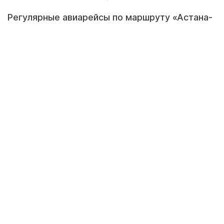
Регулярные авиарейсы по маршруту «Астана-
Париж» запустят в марте 2015 года, сообщил
заместитель председателя комитета
транспорта министерства по инвестициям и
развитию РК Кайриден Нуркенов, передает
КазТАГ.