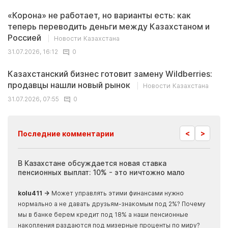
«Корона» не работает, но варианты есть: как
теперь переводить деньги между Казахстаном и
Россией
Новости Казахстана
31.07.2026, 16:12
0
Казахстанский бизнес готовит замену Wildberries:
продавцы нашли новый рынок
Новости Казахстана
31.07.2026, 07:55
0
<
>
Последние комментарии
ия
В Казахстане обсуждается новая ставка
Иноп
пенсионных выплат: 10% - это ничтожно мало
журн
скры
kolu411 →
Может управлять этими финансами нужно
Apma
нормально а не давать друзьям-знакомым под 2%? Почему
прогн
мы в банке берем кредит под 18% а наши пенсионные
накопления раздаются под мизерные проценты по миру?