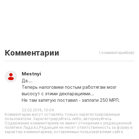
Комментарии
1 комментарий(ев)
Mestnyi
Да....
Теперь налоговики постым работягам мозг
высосут с этими декларациями...
Не там запятую поставил - заплати 250 МРП.
23.02.2016, 10:04
Комментарии могут оставлять только зарегистрированные
пользователи. Зарегистрируйтесь либо, авторизуйтесь.
Содержание комментариев не имеет отношения к редакционной
политике Лада.kz.Редакция не несет ответственность за форму и
характер комментариев, оставляемых пользователями сайта.