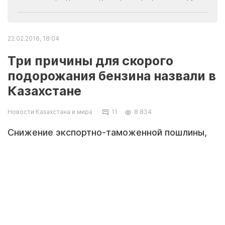
22.02.2016, 18:04
Три причины для скорого
подорожания бензина назвали в
Казахстане
Новости Казахстана и мира
11
8 834
Снижение экспортно-таможенной пошлины,
повышение акцизов и девальвация рубля в
России могут привести к подорожанию
бензина в Казахстане уже в апреле-мае.
Такой прогноз в комментарии для
Tengrinews.kz озвучил эксперт Сергей
Смирнов.