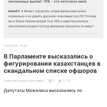
пенсионных выплат: 10% - это ничтожно мало
журн
скры
kolu411 →
Может управлять этими финансами нужно
Apma
нормально а не давать друзьям-знакомым под 2%? Почему
прогн
мы в банке берем кредит под 18% а наши пенсионные
накопления раздаются под мизерные проценты по миру?
11.05.2016, 10:50
В Парламенте высказались о
фигурировании казахстанцев в
скандальном списке офшоров
Новости Казахстана и мира
3
3 116
Депутаты Мажилиса высказались по
ситуацию вокруг скандала с офшорами, а
также по поводу наличия в этом списке