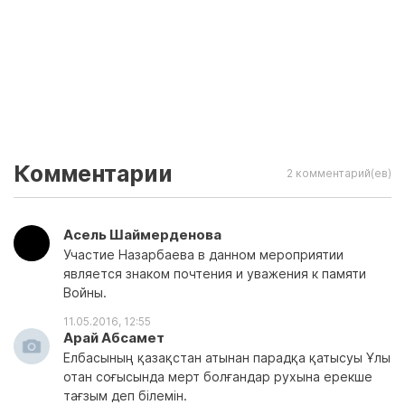
Комментарии
2 комментарий(ев)
Асель Шаймерденова
Участие Назарбаева в данном мероприятии
является знаком почтения и уважения к памяти
Войны.
11.05.2016, 12:55
Арай Абсамет
Елбасының қазақстан атынан парадқа қатысуы Ұлы
отан соғысында мерт болғандар рухына ерекше
тағзым деп білемін.