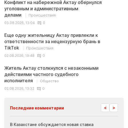
Конфликт на набережной Актау обернулся
уголовным и административным
делами
Происшествия
03.08.2026, 13:04
0
Еще одну жительницу Актау привлекли к
ответственности за нецензурную брань в
TikTok
Происшествия
02.08.2026, 19:48
0
Житель Актау столкнулся с незаконными
действиями частного судебного
исполнителя
Общество
02.08.2026, 13:32
0
<
>
Последние комментарии
ия
В Казахстане обсуждается новая ставка
Иноп