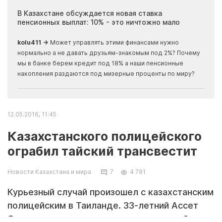
ия
В Казахстане обсуждается новая ставка
Иноп
пенсионных выплат: 10% - это ничтожно мало
журн
скры
kolu411 →
Может управлять этими финансами нужно
Apma
нормально а не давать друзьям-знакомым под 2%? Почему
прогн
мы в банке берем кредит под 18% а наши пенсионные
накопления раздаются под мизерные проценты по миру?
12.05.2016, 11:45
Казахстанского полицейского
ограбил тайский трансвестит
Новости Казахстана и мира
7
4 781
Курьезный случай произошел с казахстанским
полицейским в Таиланде. 33-летний Ассет
Сергазы вышел ночью в аптеку на одной из