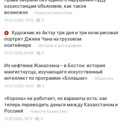
казахстанцам объяснили, как такое
возможно
Новости Казахстана
30.07.2026, 15:52
0
Художник из Актау три дня и три ночи рисовал
портрет Джеки Чана на грузовом
контейнере
История в фотографиях
31.07.2026, 20:46
0
Из нефтянки Жанаозена – в Бостон: история
мангистаусца, изучающего искусственный
интеллект по программе «Болашак»
Общество
30.07.2026, 14:02
0
«Корона» не работает, но варианты есть: как
теперь переводить деньги между Казахстаном и
Россией
Новости Казахстана
31.07.2026, 16:12
0