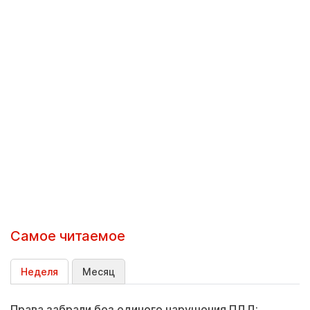
Самое читаемое
Неделя
Месяц
Права забрали без единого нарушения ПДД: