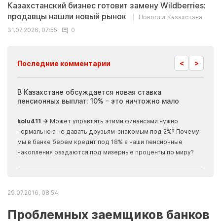
Казахстанский бизнес готовит замену Wildberries:
продавцы нашли новый рынок
Новости Казахстана
31.07.2026, 07:55
0
<
>
Последние комментарии
ия
В Казахстане обсуждается новая ставка
Иноп
пенсионных выплат: 10% - это ничтожно мало
журн
скры
kolu411 →
Может управлять этими финансами нужно
Apma
нормально а не давать друзьям-знакомым под 2%? Почему
прогн
мы в банке берем кредит под 18% а наши пенсионные
накопления раздаются под мизерные проценты по миру?
29.07.2016, 08:54
Проблемных заемщиков банков