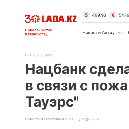
469.93
541.
Новости Актау
Новости Актау
и Мангыстау
07.11.2016, 09:06
Нацбанк сдел
в связи с пож
Тауэрс"
Новости Казахстана и мира
0
2 267