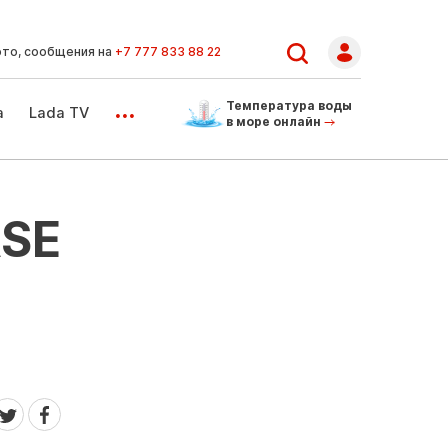
ото, сообщения на
+7 777 833 88 22
...
Температура воды
а
Lada TV
в море онлайн
ASE