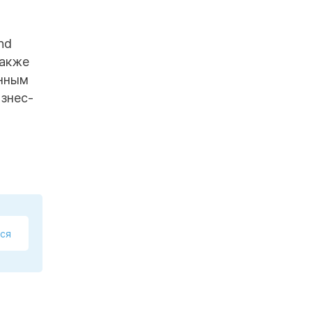
nd
Также
анным
изнес-
ся