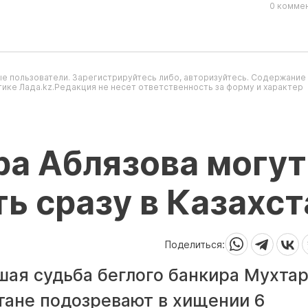
0 коммен
е пользователи. Зарегистрируйтесь либо, авторизуйтесь. Содержание
ике Лада.kz.Редакция не несет ответственность за форму и характер
ра Аблязова могут
ь сразу в Казахст
Поделиться:
шая судьба беглого банкира Мухта
стане подозревают в хищении 6