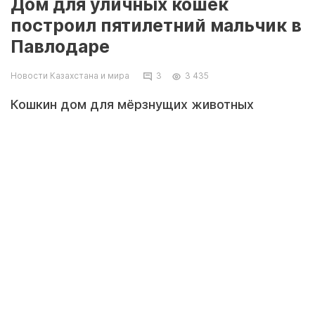
Дом для уличных кошек
построил пятилетний мальчик в
Павлодаре
Новости Казахстана и мира
3
3 435
Кошкин дом для мёрзнущих животных
пятилетний павлодарец построил из реек и
утеплил его специальным материалом,
сообщает pavon.kz.