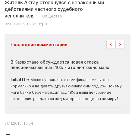
Житель Актау столкнулся с незаконными
действиями частного судебного
исполнителя
Общество
02.08.2026, 13:32
0
<
>
Последние комментарии
ия
В Казахстане обсуждается новая ставка
Иноп
пенсионных выплат: 10% - это ничтожно мало
журн
скры
kolu411 →
Может управлять этими финансами нужно
Apma
нормально а не давать друзьям-знакомым под 2%? Почему
прогн
мы в банке берем кредит под 18% а наши пенсионные
накопления раздаются под мизерные проценты по миру?
21.11.2016, 16:54