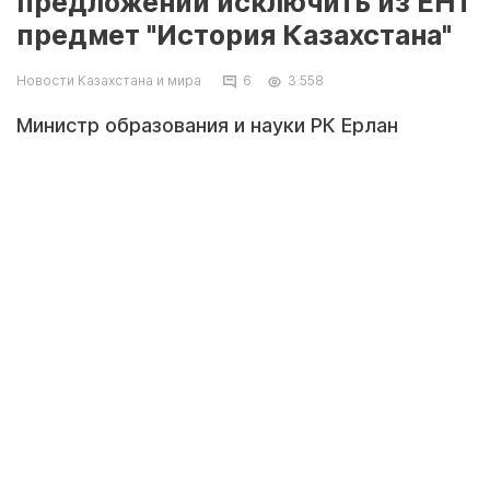
предложении исключить из ЕНТ
предмет "История Казахстана"
Новости Казахстана и мира
6
3 558
Министр образования и науки РК Ерлан
Сагадиев в ходе заседания правительства
доложил об особенностях нового формата
ЕНТ, сообщает корреспондент Tengrinews.kz.