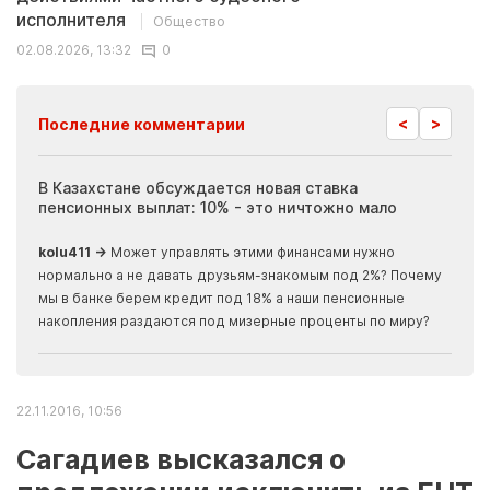
исполнителя
Общество
02.08.2026, 13:32
0
<
>
Последние комментарии
ия
В Казахстане обсуждается новая ставка
Иноп
пенсионных выплат: 10% - это ничтожно мало
журн
скры
kolu411 →
Может управлять этими финансами нужно
Apma
нормально а не давать друзьям-знакомым под 2%? Почему
прогн
мы в банке берем кредит под 18% а наши пенсионные
накопления раздаются под мизерные проценты по миру?
22.11.2016, 10:56
Сагадиев высказался о