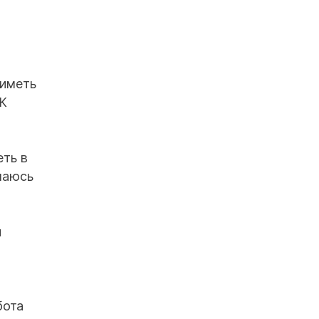
 иметь
РК
еть в
чаюсь
и
бота