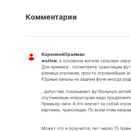
Комментарии
КореннойОралман
watlow
, в основном жители сельских округ
Для примера - посмотрите трансляции футб
разница огромная, просто огромнейшая (я
КЗшные каналы на заднем фоне иногда ради
, допустим, показывают футбольную англи
спутниковым операторам надо предложить
Премьер-лиги. А это влечет за собой огр
картинки, трансляции. По всем этим напра
Может что и получится, лет через 15 прим