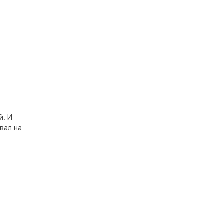
й. И
вал на