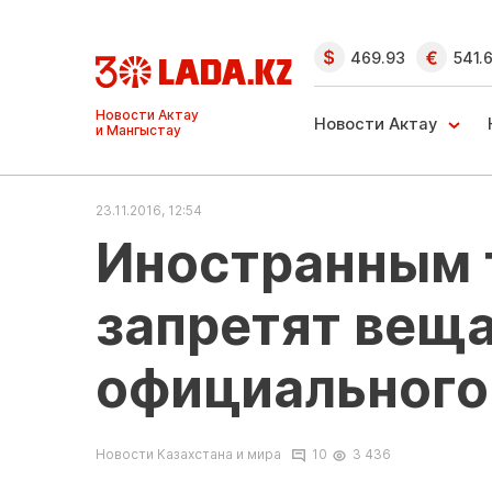
469.93
541.
Ақтау және
Манғыстау
Новости Актау
жаңалықтары
23.11.2016, 12:54
Иностранным 
запретят веща
официального
Новости Казахстана и мира
10
3 436