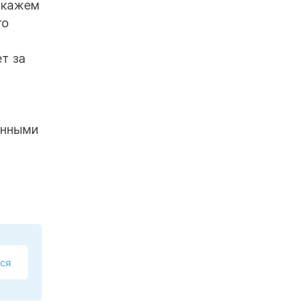
 скажем
то
т за
анными
ся