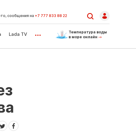
ото, сообщения на
+7 777 833 88 22
...
Температура воды
а
Lada TV
в море онлайн
ез
ва