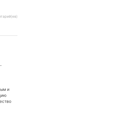
тарий(ев)
-
ным и
цию
чество