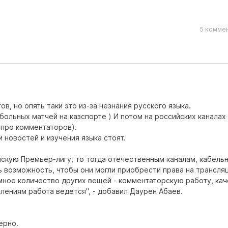
5 коммен
ов, но опять таки это из-за незнания русского языка.
ольных матчей на казспорте ) И потом на российских каналах 
 про комментаторов).
 новостей и изучения языка стоят.
йскую Премьер-лигу, то тогда отечественным каналам, кабель
 возможность, чтобы они могли приобрести права на трансля
омное количество других вещей - комментаторскую работу, ка
влениям работа ведется", - добавил Даурен Абаев.
ерно.