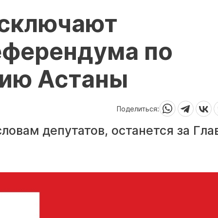
исключают
еферендума по
ию Астаны
Поделиться:
словам депутатов, останется за Гла