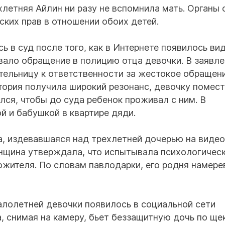
ехлетняя Айлин ни разу не вспомнила мать. Органы 
ских прав в отношении обоих детей.
ь в суд после того, как в Интернете появилось ви
вало обращение в полицию отца девочки. В заявл
ельницу к ответственности за жестокое обращени
тория получила широкий резонанс, девочку помест
лся, чтобы до суда ребенок проживал с ним. В
й и бабушкой в квартире дяди.
а, издевавшаяся над трехлетней дочерью на видео
енщина утверждала, что испытывала психологичес
жителя. По словам павлодарки, его родня намере
лолетней девочки появилось в социальной сети
а, снимая на камеру, бьет беззащитную дочь по ще