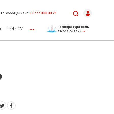
ото, сообщения на
+7 777 833 88 22
...
Температура воды
а
Lada TV
в море онлайн
о