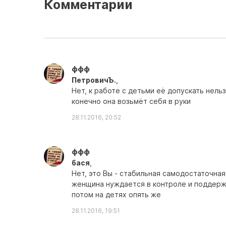
Комментарии
ффф
ПетровичЪ.
,
Нет, к работе с детьми её допускать нельз
конечно она возьмёт себя в руки
28.11.2016, 20:52
ффф
бася
,
Нет, это Вы - стабильная самодостаточная
женщина нуждается в контроле и поддержк
потом на детях опять же
28.11.2016, 19:51