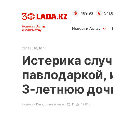
469.93
541.
Ақтау және
Манғыстау
Новости Актау
жаңалықтары
28.11.2016, 16:11
Истерика случ
павлодаркой, 
3-летнюю доч
Новости Казахстана и мира
11
42 615