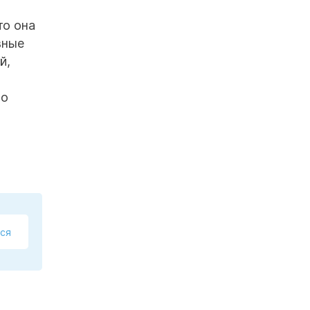
то она
вные
й,
по
ся