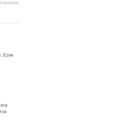
тарий(ев)
. Если
 эта
тся