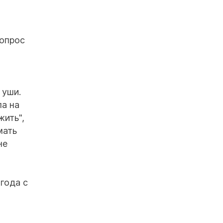
вопрос
 уши.
ла на
жить",
мать
не
года с