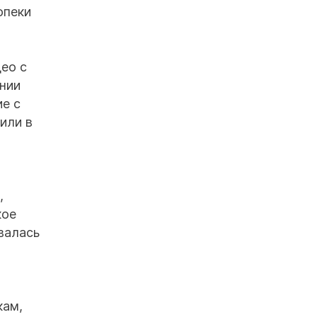
опеки
део с
ении
е с
или в
,
кое
валась
кам,