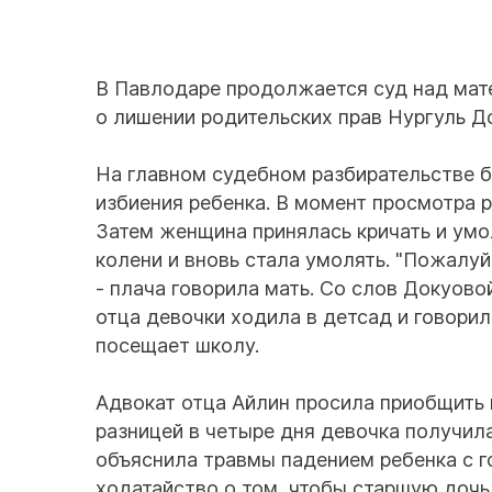
В Павлодаре продолжается суд над мат
о лишении родительских прав Нургуль До
На главном судебном разбирательстве б
избиения ребенка. В момент просмотра р
Затем женщина принялась кричать и умо
колени и вновь стала умолять. "Пожалуйс
- плача говорила мать. Со слов Докуовой
отца девочки ходила в детсад и говорил
посещает школу.
Адвокат отца Айлин просила приобщить к
разницей в четыре дня девочка получил
объяснила травмы падением ребенка с г
ходатайство о том, чтобы старшую дочь