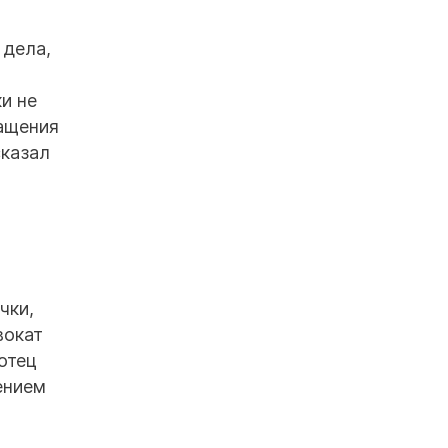
 дела,
а
и не
ращения
сказал
чки,
вокат
отец
ением