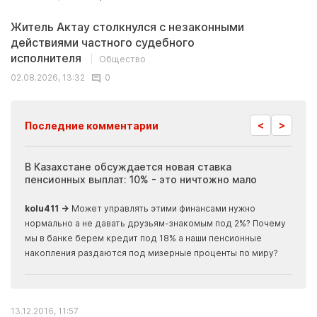
Житель Актау столкнулся с незаконными
действиями частного судебного
исполнителя
Общество
02.08.2026, 13:32
0
<
>
Последние комментарии
ия
В Казахстане обсуждается новая ставка
Иноп
пенсионных выплат: 10% - это ничтожно мало
журн
скры
kolu411 →
Может управлять этими финансами нужно
Apma
нормально а не давать друзьям-знакомым под 2%? Почему
прогн
мы в банке берем кредит под 18% а наши пенсионные
накопления раздаются под мизерные проценты по миру?
13.12.2016, 11:57