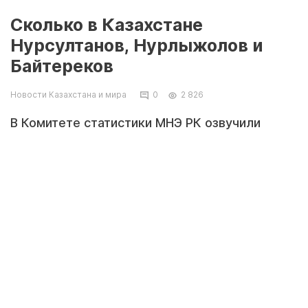
Сколько в Казахстане
Нурсултанов, Нурлыжолов и
Байтереков
Новости Казахстана и мира
0
2 826
В Комитете статистики МНЭ РК озвучили
данные по наиболее популярным и необычным
именам, которые давали новорожденным
казахстанцам за 25 лет независимости. Как
сообщили на официальный запрос
Tengrinews.kz в Комитете статистики, сейчас
в Казахстане проживают 31 810 человек с
именем Нурсултан. Из них девять человек
родились 16 декабря 1991 года. Именем
первой леди Казахстана - Сара - названо 3