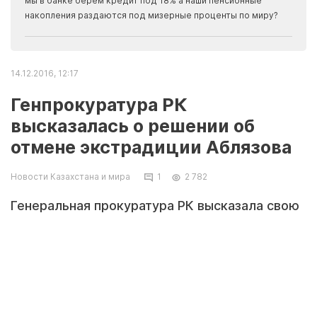
мы в банке берем кредит под 18% а наши пенсионные
накопления раздаются под мизерные проценты по миру?
14.12.2016, 12:17
Генпрокуратура РК
высказалась о решении об
отмене экстрадиции Аблязова
Новости Казахстана и мира
1
2 782
Генеральная прокуратура РК высказала свою
позицию по отмене Францией постановления
об экстрадиции Мухтара Аблязова в Россию,
передает Tengrinews.kz.