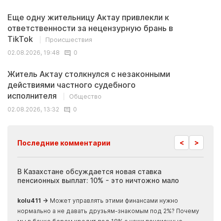
Еще одну жительницу Актау привлекли к
ответственности за нецензурную брань в
TikTok
Происшествия
02.08.2026, 19:48
0
Житель Актау столкнулся с незаконными
действиями частного судебного
исполнителя
Общество
02.08.2026, 13:32
0
<
>
Последние комментарии
ия
В Казахстане обсуждается новая ставка
Иноп
пенсионных выплат: 10% - это ничтожно мало
журн
скры
kolu411 →
Может управлять этими финансами нужно
Apma
нормально а не давать друзьям-знакомым под 2%? Почему
прогн