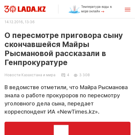
Температура воды в
море онлайн
14.12.2016, 13:36
О пересмотре приговора сыну
скончавшейся Майры
Рысмановой рассказали в
Генпрокуратуре
Новости Казахстана и мира
4
3 308
В ведомстве отметили, что Майра Рысманова
знала о работе прокуроров по пересмотру
уголовного дела сына, передает
корреспондент ИА «NewTimes.kz».