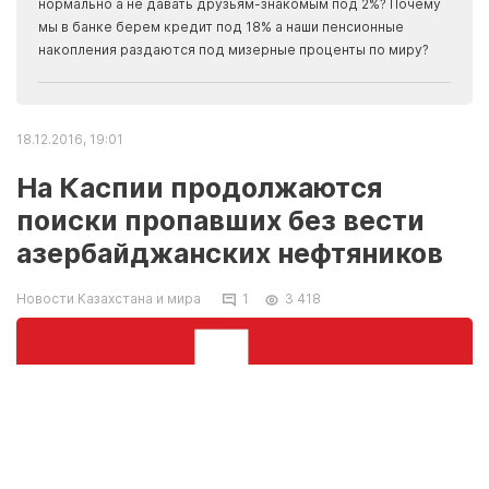
Apma
нормально а не давать друзьям-знакомым под 2%? Почему
прогн
мы в банке берем кредит под 18% а наши пенсионные
накопления раздаются под мизерные проценты по миру?
18.12.2016, 19:01
На Каспии продолжаются
поиски пропавших без вести
азербайджанских нефтяников
Новости Казахстана и мира
1
3 418