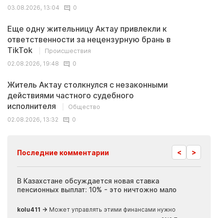
03.08.2026, 13:04
0
Еще одну жительницу Актау привлекли к
ответственности за нецензурную брань в
TikTok
Происшествия
02.08.2026, 19:48
0
Житель Актау столкнулся с незаконными
действиями частного судебного
исполнителя
Общество
02.08.2026, 13:32
0
<
>
Последние комментарии
ия
В Казахстане обсуждается новая ставка
Иноп
пенсионных выплат: 10% - это ничтожно мало
журн
скры
kolu411 →
Может управлять этими финансами нужно