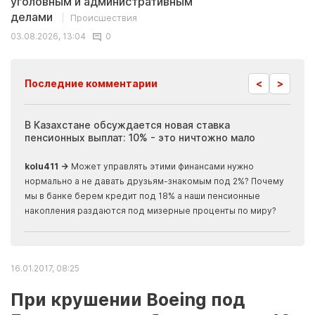
уголовным и административным
делами
Происшествия
03.08.2026, 13:04
0
<
>
Последние комментарии
ия
В Казахстане обсуждается новая ставка
Иноп
пенсионных выплат: 10% - это ничтожно мало
журн
скры
kolu411 →
Может управлять этими финансами нужно
Apma
нормально а не давать друзьям-знакомым под 2%? Почему
прогн
мы в банке берем кредит под 18% а наши пенсионные
накопления раздаются под мизерные проценты по миру?
16.01.2017, 08:25
При крушении Boeing под