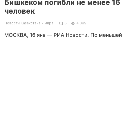
Бишкеком погибли не менее 16
человек
Новости Казахстана и мира
3
4 089
МОСКВА, 16 янв — РИА Новости. По меньшей
мере 16 человек погибли при крушении
грузового самолета Boeing 747 Turkish
Airlines, потерпевшего аварию при заходе на
посадку в аэропорту Бишкека, сообщило
агентство Рейтер со ссылкой на
правительство Киргизии.