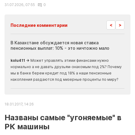
31.07.2026, 07:55
0
<
>
Последние комментарии
ия
В Казахстане обсуждается новая ставка
Иноп
пенсионных выплат: 10% - это ничтожно мало
журн
скры
kolu411 →
Может управлять этими финансами нужно
Apma
нормально а не давать друзьям-знакомым под 2%? Почему
прогн
мы в банке берем кредит под 18% а наши пенсионные
накопления раздаются под мизерные проценты по миру?
18.01.2017, 14:26
Названы самые "угоняемые" в
РК машины