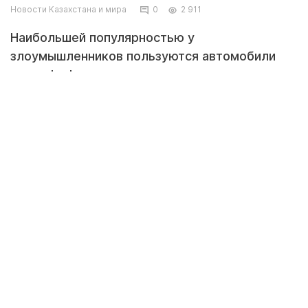
Новости Казахстана и мира
0
2 911
Наибольшей популярностью у
злоумышленников пользуются автомобили
марки Lada, передает корреспондент
Tengrinews.kz со ссылкой на АО СК "Nomad
Insurance". В компании отметили, что это во
многом объясняется популярностью этой
марки у казахстанцев и несложностью угона.