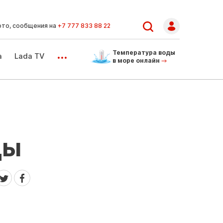
ото, сообщения на
+7 777 833 88 22
...
Температура воды
а
Lada TV
в море онлайн
цы