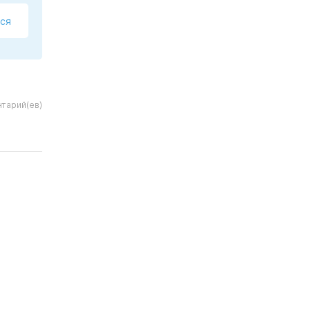
ся
нтарий(ев)