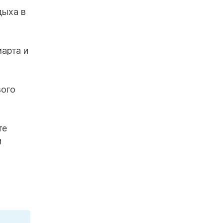
дыха в
арта и
вого
те
и