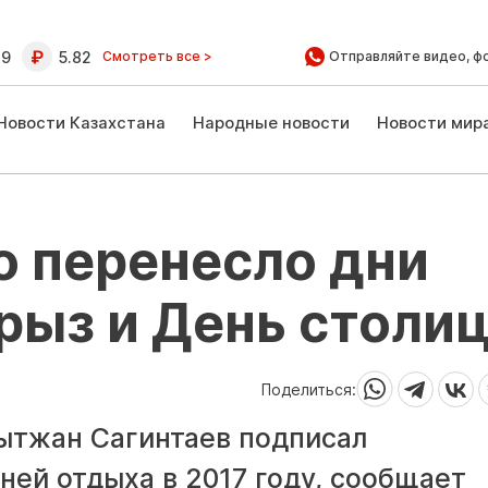
39
5.82
Смотреть все >
Отправляйте видео, ф
Новости Казахстана
Народные новости
Новости мир
о перенесло дни
рыз и День столи
Поделиться:
кытжан Сагинтаев подписал
ней отдыха в 2017 году, сообщает