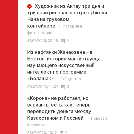
Художник из Актау три дня и
три ночи рисовал портрет Джеки
Чана на грузовом
контейнере
История в
фотографиях
31.07.2026, 20:46
0
Из нефтянки Жанаозена – в
Бостон: история мангистаусца,
изучающего искусственный
интеллект по программе
«Болашак»
Общество
30.07.2026, 14:02
0
«Корона» не работает, но
варианты есть: как теперь
переводить деньги между
Казахстаном и Россией
Новости
Казахстана
31.07.2026, 16:12
0