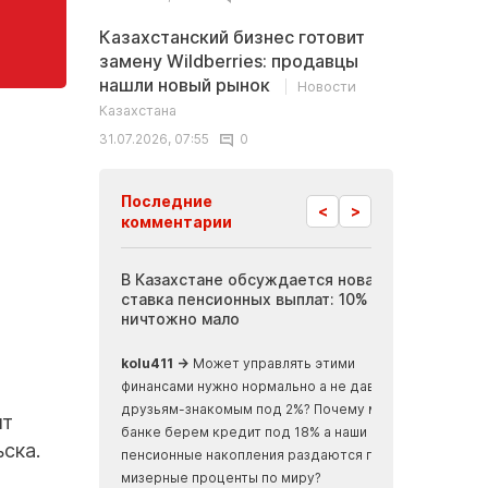
Казахстанский бизнес готовит
замену Wildberries: продавцы
нашли новый рынок
Новости
Казахстана
31.07.2026, 07:55
0
Последние
<
>
комментарии
В Казахстане обсуждается новая
Иноплан
ставка пенсионных выплат: 10% - это
британс
ничтожно мало
древние
океаном
kolu411 →
Может управлять этими
Apmaxa 
финансами нужно нормально а не давать
отъезда..
друзьям-знакомым под 2%? Почему мы в
нт
баки... ну
банке берем кредит под 18% а наши
ьска.
пенсионные накопления раздаются под
мизерные проценты по миру?