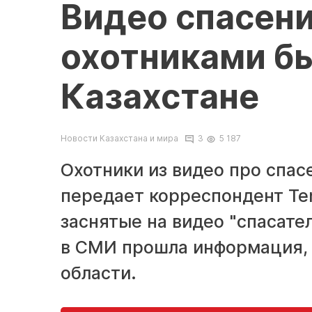
Видео спасени
охотниками бы
Казахстане
Новости Казахстана и мира
3
5 187
Охотники из видео про спас
передает корреспондент Ten
заснятые на видео "спасате
в СМИ прошла информация, 
области.