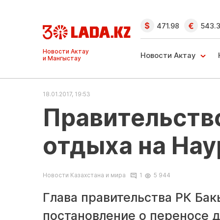
471.98
543.
Новости Актау
Новости Актау
и Мангыстау
18.01.2017, 19:53
Правительств
отдыха на Нау
Новости Казахстана и мира
1
5 944
Глава правительства РК Ба
постановление о переносе д