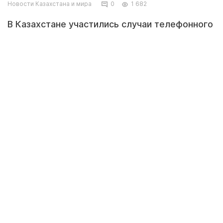
Новости Казахстана и мира
0
1 682
В Казахстане участились случаи телефонного
мошенничества, когда потенциальной жертве
называют ее личную информацию. В связи с
этим LS выяснил, как утекают данные
жителей страны.