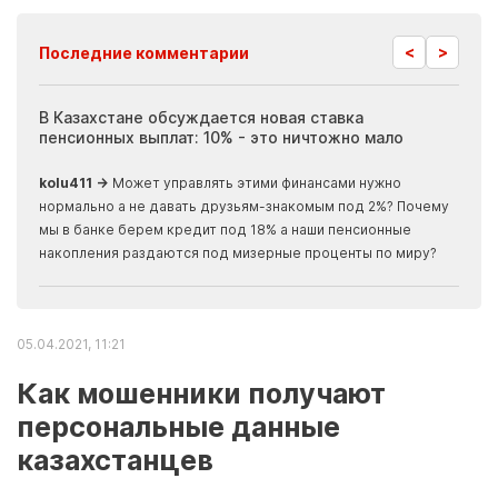
<
>
Последние комментарии
ия
В Казахстане обсуждается новая ставка
Иноп
пенсионных выплат: 10% - это ничтожно мало
журн
скры
kolu411 →
Может управлять этими финансами нужно
Apma
нормально а не давать друзьям-знакомым под 2%? Почему
прогн
мы в банке берем кредит под 18% а наши пенсионные
накопления раздаются под мизерные проценты по миру?
05.04.2021, 11:21
Как мошенники получают
персональные данные
казахстанцев