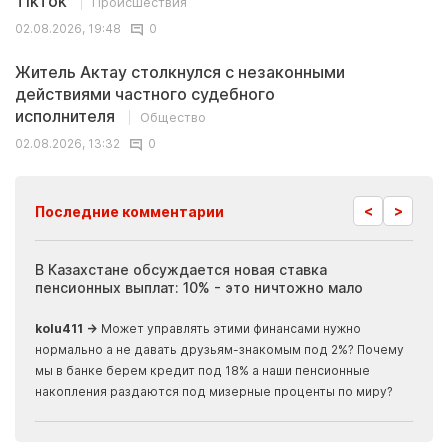
TikTok
Происшествия
02.08.2026, 19:48
0
Житель Актау столкнулся с незаконными
действиями частного судебного
исполнителя
Общество
02.08.2026, 13:32
0
<
>
Последние комментарии
ия
В Казахстане обсуждается новая ставка
Иноп
пенсионных выплат: 10% - это ничтожно мало
журн
скры
kolu411 →
Может управлять этими финансами нужно
Apma
нормально а не давать друзьям-знакомым под 2%? Почему
прогн
мы в банке берем кредит под 18% а наши пенсионные
накопления раздаются под мизерные проценты по миру?