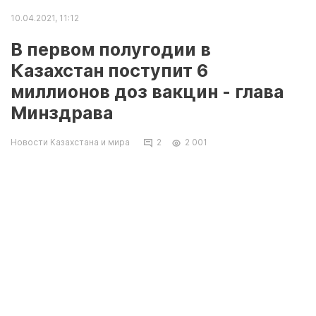
10.04.2021, 11:12
В первом полугодии в
Казахстан поступит 6
миллионов доз вакцин - глава
Минздрава
Новости Казахстана и мира
2
2 001
НУР-СУЛТАН, 10 апр — Sputnik. В Казахстан в
апреле поступят 2 миллиона доз вакцин, а
всего за первое полугодие - 6 миллионов
тонн, сообщил министр здравоохранения
Алексей Цой.