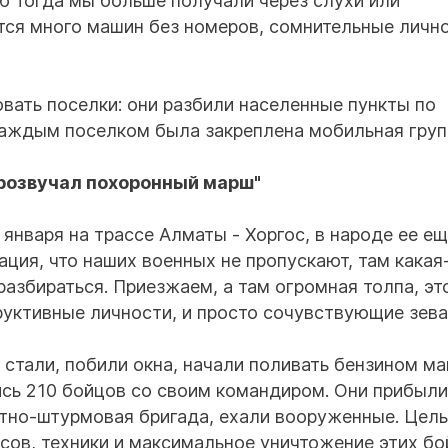
ию тогда мы больше получали через слухи или
тся много машин без номеров, сомнительные личн
вать поселки: они разбили населенные пункты по
 каждым поселком была закреплена мобильная груп
прозвучал похоронный марш"
 января на трассе Алматы - Хоргос, в народе ее е
ция, что наших военных не пропускают, там какая
разбираться. Приезжаем, а там огромная толпа, эт
руктивные личности, и просто сочувствующие зева
 стали, побили окна, начали поливать бензином м
сь 210 бойцов со своим командиром. Они прибыли
нтно-штурмовая бригада, ехали вооруженные. Цел
сов, техники и максимальное уничтожение этих бо