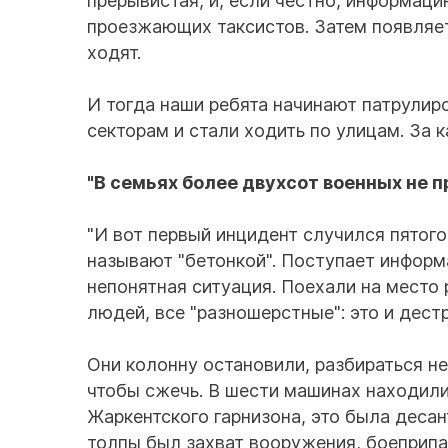
прерывистая, и, если честно, информац
проезжающих таксистов. Затем появляе
ходят.
И тогда наши ребята начинают патрулиро
секторам и стали ходить по улицам. За
"В семьях более двухсот военных не 
"И вот первый инцидент случился пятого
называют "бетонкой". Поступает информа
непонятная ситуация. Поехали на место 
людей, все "разношерстные": это и дест
Они колонну остановили, разбираться не
чтобы сжечь. В шести машинах находили
Жаркентского гарнизона, это была деса
толпы был захват вооружения, боеприпа