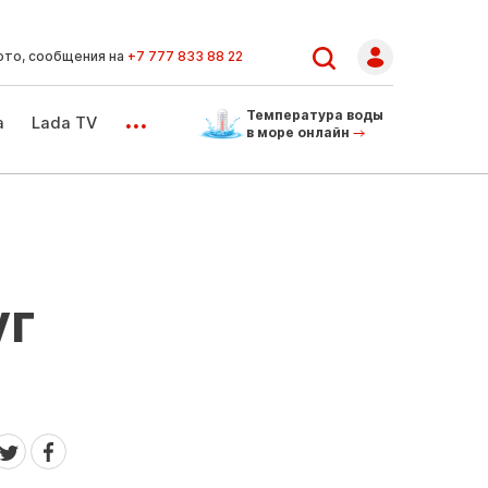
ото, сообщения на
+7 777 833 88 22
...
Температура воды
а
Lada TV
в море онлайн
уг