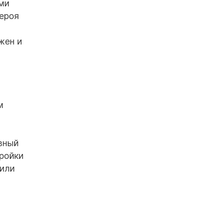
ми
Героя
жен и
м
ивный
тройки
нили