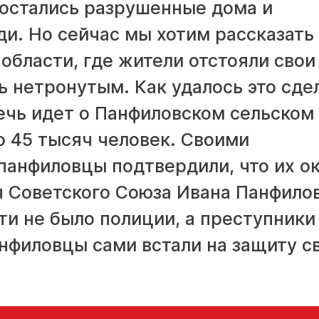
 остались разрушенные дома и
и. Но сейчас мы хотим рассказать
области, где жители отстояли свои
сь нетронутым. Как удалось это сде
чь идет о Панфиловском сельском
о 45 тысяч человек. Своими
анфиловцы подтвердили, что их о
оя Советского Союза Ивана Панфилов
чти не было полиции, а преступники
анфиловцы сами встали на защиту с