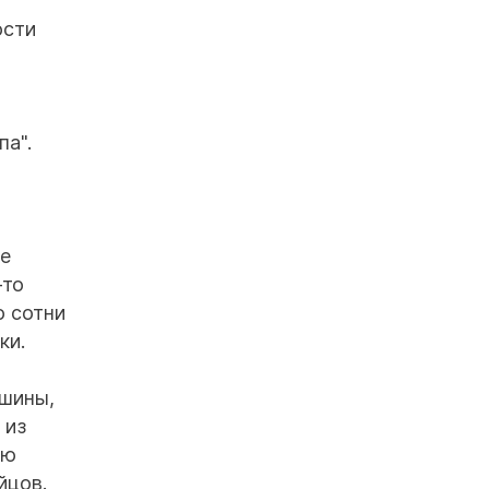
ости
па".
ще
-то
о сотни
ки.
ашины,
 из
ью
йцов.