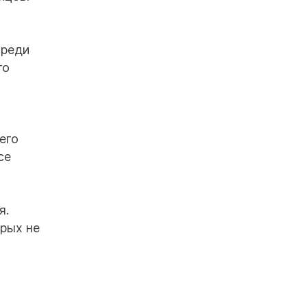
среди
го
его
се
я.
орых не