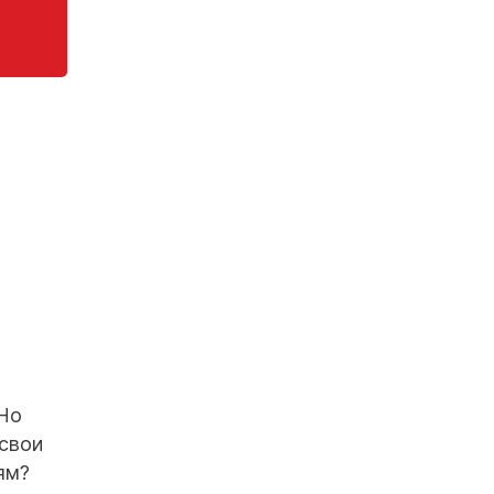
 Но
 свои
ям?