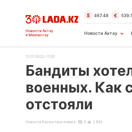
467.48
539.
Ақтау және
Манғыстау
Новости Актау
жаңалықтары
13.01.2022, 11:00
Бандиты хотел
военных. Как 
отстояли
Новости Казахстана и мира
0
2 892