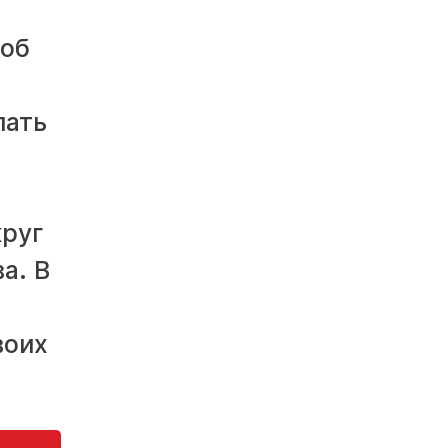
 об
лать
круг
а. В
воих