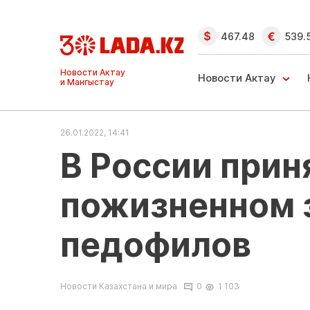
467.48
539.
Ақтау және
Манғыстау
Новости Актау
жаңалықтары
26.01.2022, 14:41
В России прин
пожизненном 
педофилов
Новости Казахстана и мира
0
1 103