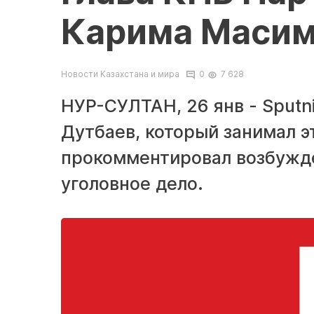
Карима Маси
Новости Казахстана и мира
0
7 628
НУР-СУЛТАН, 26 янв - Sputn
Дутбаев, который занимал эт
прокомментировал возбужд
уголовное дело.