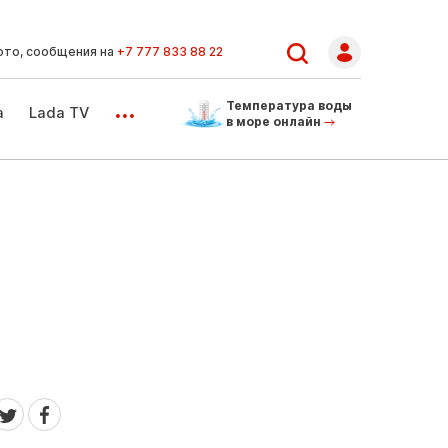
ото, сообщения на
+7 777 833 88 22
...
Температура воды
а
Lada TV
в море онлайн