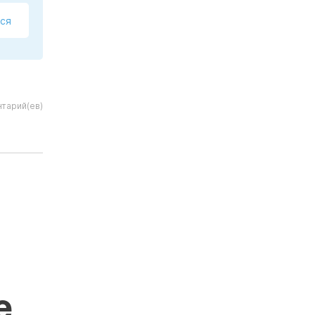
ся
тарий(ев)
е