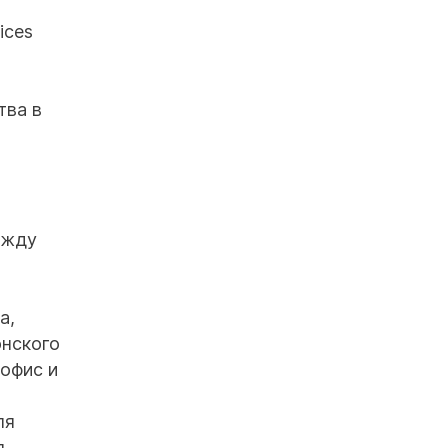
ices
тва в
ежду
а,
онского
 офис и
ля
л