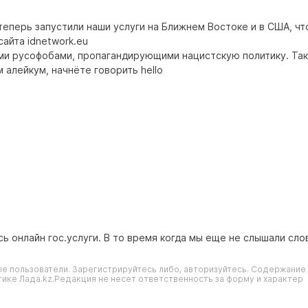
теперь запустили наши услуги на Ближнем Востоке и в США, ч
сайта idnetwork.eu
ами русофобами, пропагандирующими нацистскую политику. Так
алейкум, начнёте говорить hello
ь онлайн гос.услуги. В то время когда мы еще не слышали сл
е пользователи. Зарегистрируйтесь либо, авторизуйтесь. Содержание
ике Лада.kz.Редакция не несет ответственность за форму и характер