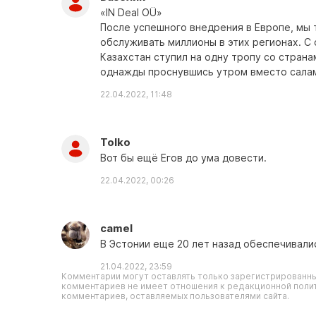
«IN Deal OÜ»
После успешного внедрения в Европе, мы 
обслуживать миллионы в этих регионах. С 
Казахстан ступил на одну тропу со стран
однажды проснувшись утром вместо салам 
22.04.2022, 11:48
Tolko
Вот бы ещё Егов до ума довести.
22.04.2022, 00:26
camel
В Эстонии еще 20 лет назад обеспечивалис
21.04.2022, 23:59
Комментарии могут оставлять только зарегистрированны
комментариев не имеет отношения к редакционной полит
комментариев, оставляемых пользователями сайта.