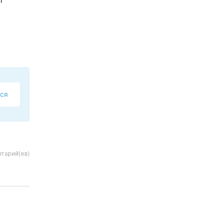
ся
тарий(ев)