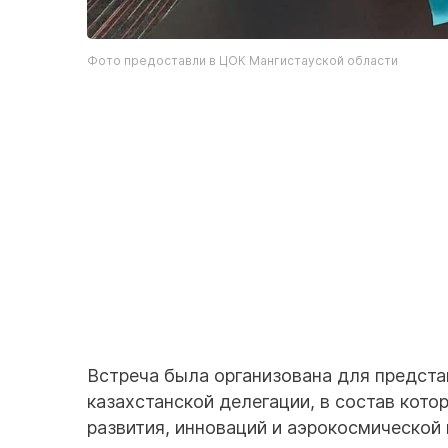
Фото предоставли в ЦОК Мангистауской области
Встреча была организована для предста
казахстанской делегации, в состав кот
развития, инноваций и аэрокосмической