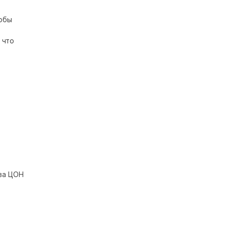
тобы
 что
ова ЦОН