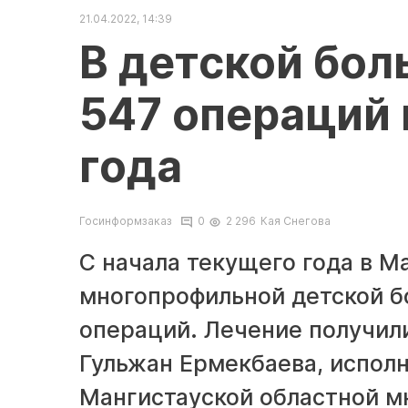
21.04.2022, 14:39
В детской бол
547 операций 
года
Госинформзаказ
0
2 296
Кая Снегова
С начала текущего года в М
многопрофильной детской б
операций. Лечение получил
Гульжан Ермекбаева, испол
Мангистауской областной м