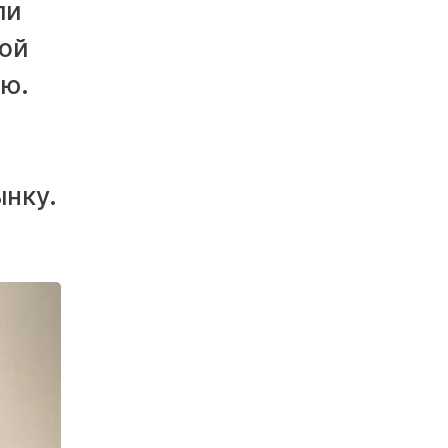
ли
ой
ию.
ынку.