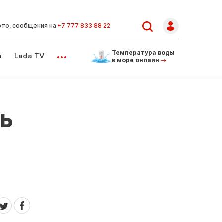
ото, сообщения на
+7 777 833 88 22
...
Температура воды
а
Lada TV
в море онлайн
ь