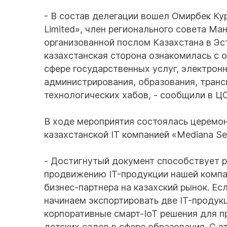
- В состав делегации вошел Омирбек Кур
Limited», член регионального совета Ма
организованной послом Казахстана в Эс
казахстанская сторона ознакомилась с 
сфере государственных услуг, электрон
администрирования, образования, транс
технологических хабов, - сообщили в Ц
В ходе мероприятия состоялась церемо
казахстанской IT компанией «Mediana Ser
- Достигнутый документ способствует р
продвижению IT-продукции нашей компан
бизнес-партнера на казахский рынок. Ес
начинаем экспортировать две IT-продукц
корпоративные смарт-IoT решения для п
детских садов в сфере образования. С э