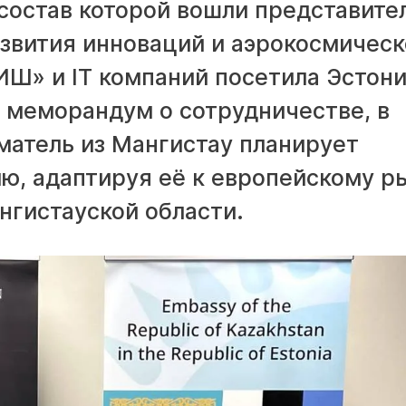
 состав которой вошли представите
звития инноваций и аэрокосмическ
Ш» и IT компаний посетила Эстон
 меморандум о сотрудничестве, в
матель из Мангистау планирует
ю, адаптируя её к европейскому р
нгистауской области.