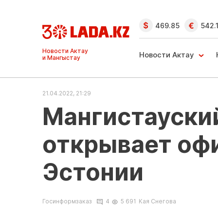
469.85
542.
Ақтау және
Манғыстау
Новости Актау
жаңалықтары
21.04.2022, 21:29
Мангистауски
открывает офи
Эстонии
Госинформзаказ
4
5 691
Кая Снегова