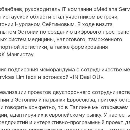
банбаев, руководитель IT компании «Mediana Serv
нгистауской области стал участником встречи,
тонии Нурланом Сейтимовым. В ходе визита
опытом Эстонии по созданию цифрового пространс
ных систем медицины, налогового, таможенного
портной логистики, а также формирования
ОК Мангистау.
ния подписания меморандума о сотрудничестве м
vices Limited» и эстонской «IN Deal OÜ».
еализации проектов двустороннего сотрудничеств
ии в Эстонию и на рынки Евросоюза, притоку эст
ли говорить конкретно, то в Таллине мы открываем
ии, адаптируя их к европейскому рынку. У нас есть
редприятий и интерактивно-программный проект д
тими двумя проектами мы идем на рынок, - отмети