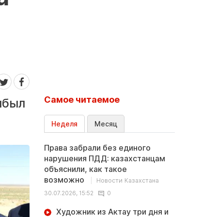
Самое читаемое
ибыл
Неделя
Месяц
Права забрали без единого
нарушения ПДД: казахстанцам
объяснили, как такое
возможно
Новости Казахстана
30.07.2026, 15:52
0
Художник из Актау три дня и