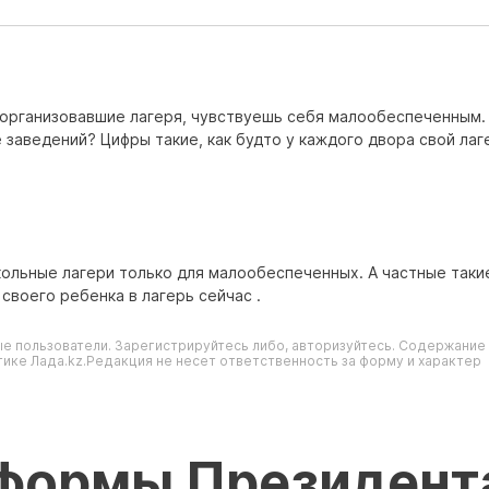
 организовавшие лагеря, чувствуешь себя малообеспеченным.
 заведений? Цифры такие, как будто у каждого двора свой лаг
школьные лагери только для малообеспеченных. А частные таки
своего ребенка в лагерь сейчас .
е пользователи. Зарегистрируйтесь либо, авторизуйтесь. Содержание
ике Лада.kz.Редакция не несет ответственность за форму и характер
еформы Президент