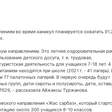
ением во время каникул планируется охватить 91,
х.
двум направлениям. Это летняя оздоровительная ра
ьзование детского досуга, т. е. трудовая,
туристская деятельность для учащихся 7-18 лет. 4
танием находятся при школе (2021 г. - 41 лагерь). 
 77 палаточных лагерей. В первую очередь будут
ых групп, дети-сироты и полусироты, дети, остав
27629, - рассказала Айжаксы Туржанова.
ческого направления «Жас сарбаз», который старт
ентацию около 300 учащихся 8-10 классов.