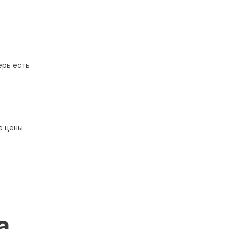
ерь есть
е цены
а