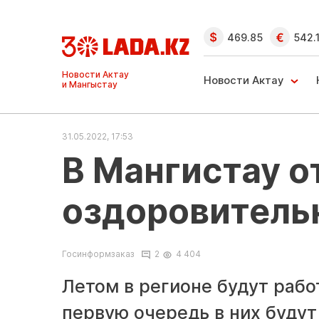
469.85
542.
Ақтау және
Манғыстау
Новости Актау
жаңалықтары
31.05.2022, 17:53
В Мангистау о
оздоровитель
Госинформзаказ
2
4 404
Летом в регионе будут рабо
первую очередь в них буду