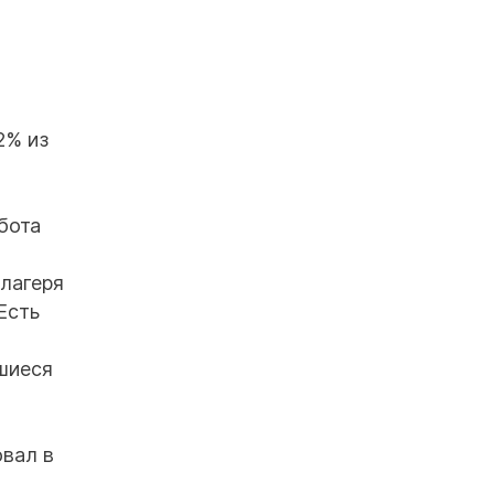
2% из
бота
 лагеря
Есть
шиеся
овал в