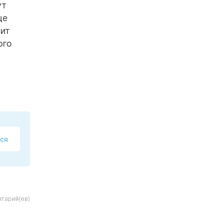
ут
ще
оит
ого
ся
тарий(ев)