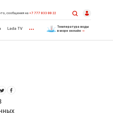
ото, сообщения на
+7 777 833 88 22
...
Температура воды
а
Lada TV
в море онлайн
В
енных