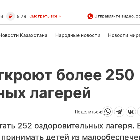
16
5.78
Смотреть все >
Отправляйте видео, ф
Новости Казахстана
Народные новости
Новости мир
ткроют более 250
ных лагерей
Поделиться:
тать 252 оздоровительных лагеря. 
т принимать детей из малообеспеч