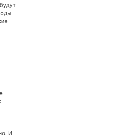
 будут
ходы
кие
е
с
но. И