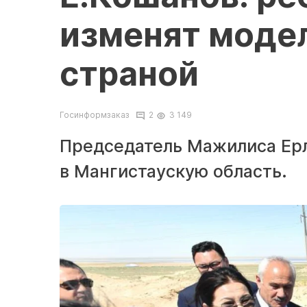
изменят моде
страной
Госинформзаказ
2
3 149
Председатель Мажилиса Ерл
в Мангистаускую область.