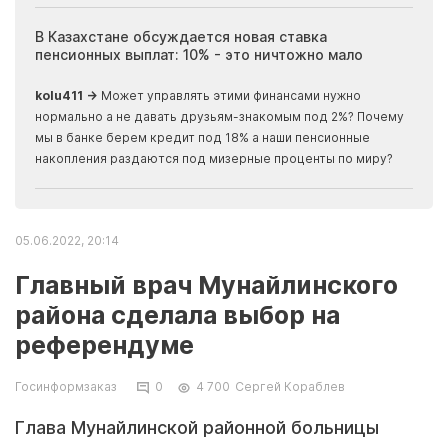
ия
В Казахстане обсуждается новая ставка
Иноп
пенсионных выплат: 10% - это ничтожно мало
журн
скры
kolu411 →
Может управлять этими финансами нужно
Apma
нормально а не давать друзьям-знакомым под 2%? Почему
прогн
мы в банке берем кредит под 18% а наши пенсионные
накопления раздаются под мизерные проценты по миру?
05.06.2022, 20:14
Главный врач Мунайлинского
района сделала выбор на
референдуме
Госинформзаказ
0
4 700
Сергей Кораблев
Глава Мунайлинской районной больницы