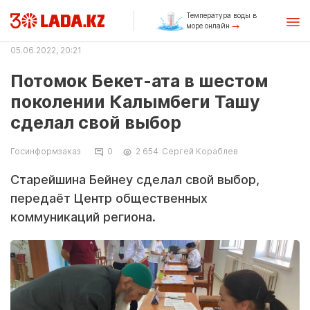
Температура воды в
море онлайн
05.06.2022, 20:21
Потомок Бекет-ата в шестом
поколении Калымбеги Ташу
сделал свой выбор
Госинформзаказ
0
2 654
Сергей Кораблев
Старейшина Бейнеу сделал свой выбор,
передаёт Центр общественных
коммуникаций региона.