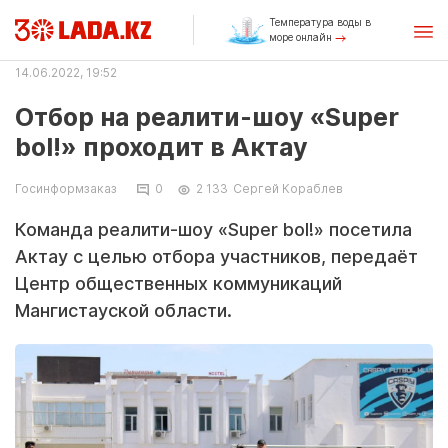
Температура воды в
море онлайн
14.06.2022, 19:52
Отбор на реалити-шоу «Super
bol!» проходит в Актау
Госинформзаказ
0
2 133
Сергей Кораблев
Команда реалити-шоу «Super bol!» посетила
Актау с целью отбора участников, передаёт
Центр общественных коммуникаций
Мангистауской области.