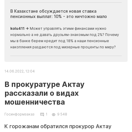
ия
В Казахстане обсуждается новая ставка
Иноп
пенсионных выплат: 10% - это ничтожно мало
журн
скры
kolu411 →
Может управлять этими финансами нужно
Apma
нормально а не давать друзьям-знакомым под 2%? Почему
прогн
мы в банке берем кредит под 18% а наши пенсионные
накопления раздаются под мизерные проценты по миру?
14.06.2022, 12:04
В прокуратуре Актау
рассказали о видах
мошенничества
Госинформзаказ
1
9 548
К горожанам обратился прокурор Актау