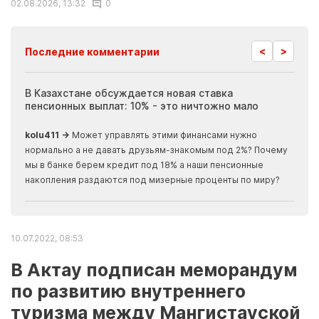
02.08.2026, 13:32
0
<
>
Последние комментарии
ия
В Казахстане обсуждается новая ставка
Иноп
пенсионных выплат: 10% - это ничтожно мало
журн
скры
kolu411 →
Может управлять этими финансами нужно
Apma
нормально а не давать друзьям-знакомым под 2%? Почему
прогн
мы в банке берем кредит под 18% а наши пенсионные
накопления раздаются под мизерные проценты по миру?
10.07.2022, 08:53
В Актау подписан меморандум
по развитию внутреннего
туризма между Мангистауской