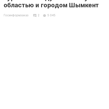
областью и городом Шымкент
Госинформзаказ
2
5 045
Вчера, 9 июля, состоялась деловая встреча
по вопросам развития внутреннего туризма
между двумя регионами с участием акима
Мангистауской области Нурлана Ногаева и
акима города Шымкента Мурата Айтенова,
Фото: lada.kz
сообщает пресс-служба акима
Мангистауской области.