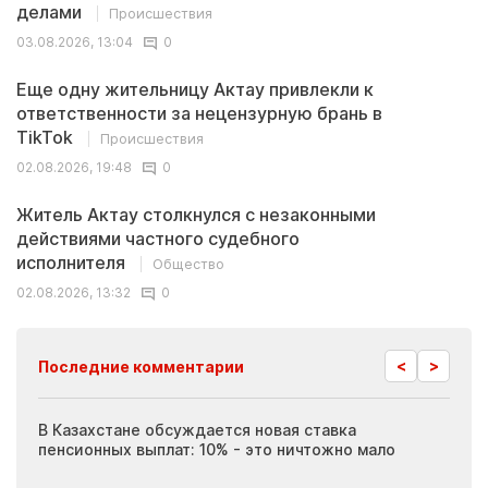
делами
Происшествия
03.08.2026, 13:04
0
Еще одну жительницу Актау привлекли к
ответственности за нецензурную брань в
TikTok
Происшествия
02.08.2026, 19:48
0
Житель Актау столкнулся с незаконными
действиями частного судебного
исполнителя
Общество
02.08.2026, 13:32
0
<
>
Последние комментарии
ия
В Казахстане обсуждается новая ставка
Иноп
пенсионных выплат: 10% - это ничтожно мало
журн
скры