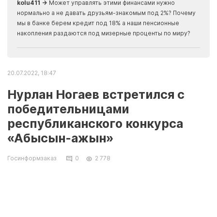
kolu411 →
Может управлять этими финансами нужно
Apma
нормально а не давать друзьям-знакомым под 2%? Почему
прогн
мы в банке берем кредит под 18% а наши пенсионные
накопления раздаются под мизерные проценты по миру?
20.07.2022, 18:47
Нурлан Ногаев встретился с
победительницами
республиканского конкурса
«Абысын-ажын»
Госинформзаказ
0
2 778
Сегодня, 20 июля, аким Мангистауской
области Нурлан Ногаев встретился с
победителями Республиканского конкурса